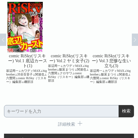
スキ
comic RiSky(リスキ
comic RiSky(リスキ
comic RiSky(リスキ
c
と体温
ー) Vol.1 底辺カース
ー) Vol.2 ヤミ女子(2)
ー) Vol.3 悲惨な生い
ー
ト(1)
立ち(3)
坂辺周一⊥カワディMAX⊥big
brother⊥飯富まつり⊥関達也⊥
⊥可惜
坂辺周一⊥カワディMAX⊥big
坂辺周一⊥カワディMAX⊥big
坂辺
六畳間⊥クロサワ⊥comic
こに
brother⊥渋谷百音子⊥関達也⊥
brother⊥飯富まつり⊥関達也⊥
畳間⊥
RiSky（リスキー）編集部⊥磯
⊥鈴木
六畳間⊥comic RiSky（リスキ
六畳間⊥comic RiSky（リスキ
⊥川
部涼
リスキ
ー）編集部⊥磯部涼
ー）編集部⊥磯部涼
⊥c
小野一
集部
詳細検索