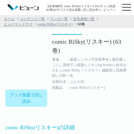
【全巻無料】comic RiSky(リスキー) Vol.63 トぶ快楽
(63巻)がサブスク読み放題 | 試し読み有り | ビューン
ホーム
コンテンツ一覧
マンガ一覧
女性漫画一覧
ヒューマンドラマ
comic RiSky(リスキー)
63巻
comic RiSky(リスキー) (63
巻)
著者 ：飯星シンヤ⊥可惜夜季央⊥遷田膿⊥
こにし真樹子⊥成瀬たくや⊥big brother⊥鈴木お
さむ⊥comic RiSky（リスキー）編集部⊥宮崎摩
耶⊥小野一光
出版社名：ぶんか社
掲載誌 ：comic RiSky(リスキー)
ブック放題で試し
読み
comic RiSky(リスキー)の詳細