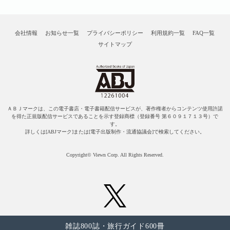
会社情報
お知らせ一覧
プライバシーポリシー
利用規約一覧
FAQ一覧
サイトマップ
ＡＢＪマークは、この電子書店・電子書籍配信サービスが、著作権者からコンテンツ使用許諾
を得た正規版配信サービスであることを示す登録商標（登録番号 第６０９１７１３号）で
す。
詳しくは[ABJマーク]または[電子出版制作・流通協議会]で検索してください。
Copyright© Viewn Corp. All Rights Reserved.
雑誌800誌・旅行ガイド600冊