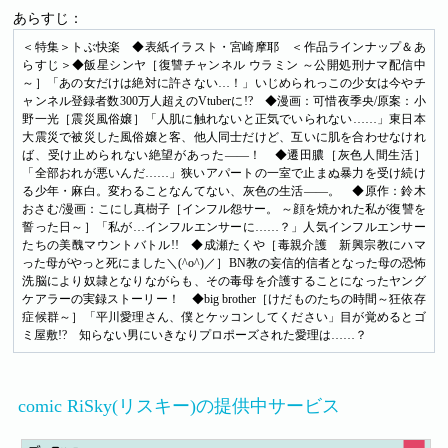
あらすじ：
＜特集＞トぶ快楽 ◆表紙イラスト・宮崎摩耶 ＜作品ラインナップ＆あ
らすじ＞◆飯星シンヤ［復讐チャンネル ウラミン ～公開処刑ナマ配信中
～］「あの女だけは絶対に許さない…！」いじめられっこの少女は今やチ
ャンネル登録者数300万人超えのVtuberに!? ◆漫画：可惜夜季央/原案：小
野一光［震災風俗嬢］「人肌に触れないと正気でいられない……」東日本
大震災で被災した風俗嬢と客、他人同士だけど、互いに肌を合わせなけれ
ば、受け止められない絶望があった――！ ◆遷田膿［灰色人間生活］
「全部おれが悪いんだ……」狭いアパートの一室で止まぬ暴力を受け続け
る少年・麻白。変わることなんてない、灰色の生活――。 ◆原作：鈴木
おさむ/漫画：こにし真樹子［インフル怨サー。 ～顔を焼かれた私が復讐を
誓った日～］「私が…インフルエンサーに……？」人気インフルエンサー
たちの美醜マウントバトル!! ◆成瀬たくや［毒親介護 新興宗教にハマ
った母がやっと死にました＼(^o^)／］BN教の妄信的信者となった母の恐怖
洗脳により奴隷となりながらも、その毒母を介護することになったヤング
ケアラーの実録ストーリー！ ◆big brother［けだものたちの時間～狂依存
症候群～］「平川愛理さん、僕とケッコンしてください」目が覚めるとゴ
ミ屋敷!? 知らない男にいきなりプロポーズされた愛理は……？
comic RiSky(リスキー)の提供中サービス