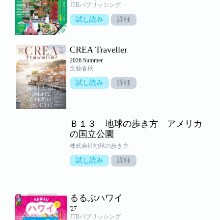
JTBパブリッシング
試し読み
詳細
CREA Traveller
2026 Summer
文藝春秋
試し読み
詳細
Ｂ１３ 地球の歩き方 アメリカ
の国立公園
株式会社地球の歩き方
試し読み
詳細
るるぶハワイ
'27
JTBパブリッシング