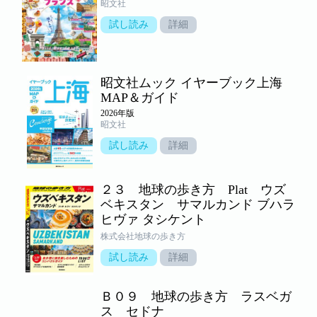
昭文社
試し読み
詳細
昭文社ムック イヤーブック上海
MAP＆ガイド
2026年版
昭文社
試し読み
詳細
２３ 地球の歩き方 Plat ウズ
ベキスタン サマルカンド ブハラ
ヒヴァ タシケント
株式会社地球の歩き方
試し読み
詳細
Ｂ０９ 地球の歩き方 ラスベガ
ス セドナ