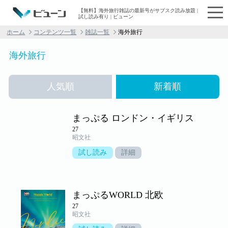
【無料】海外旅行雑誌の最新号がサブスク読み放題 |
試し読み有り | ビューン
ホーム
コンテンツ一覧
雑誌一覧
海外旅行
海外旅行
人気順
新着順
まっぷる ロンドン・イギリス
27
昭文社
試し読み
詳細
まっぷるWORLD 北欧
27
昭文社