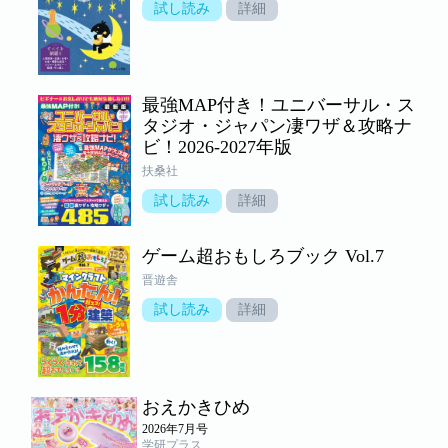
試し読み
詳細
最強MAP付き！ユニバーサル・ス
タジオ・ジャパン凄ワザ＆攻略ナ
ビ！2026-2027年版
扶桑社
試し読み
詳細
ゲーム超おもしろブック Vol.7
晋遊舎
試し読み
詳細
おえかきひめ
2026年7月号
学研プラス