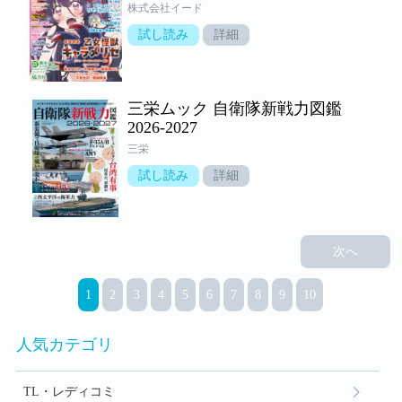
株式会社イード
試し読み
詳細
三栄ムック 自衛隊新戦力図鑑
2026-2027
三栄
試し読み
詳細
次へ
1
2
3
4
5
6
7
8
9
10
人気カテゴリ
TL・レディコミ