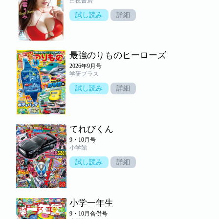
白夜書房
試し読み
詳細
最強のりものヒーローズ
2026年9月号
学研プラス
試し読み
詳細
てれびくん
9・10月号
小学館
試し読み
詳細
小学一年生
9・10月合併号