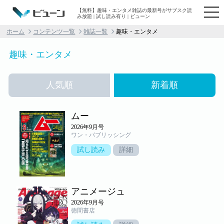
【無料】趣味・エンタメ雑誌の最新号がサブスク読
み放題 | 試し読み有り | ビューン
ホーム
コンテンツ一覧
雑誌一覧
趣味・エンタメ
趣味・エンタメ
人気順
新着順
ムー
2026年9月号
ワン・パブリッシング
試し読み
詳細
アニメージュ
2026年9月号
徳間書店