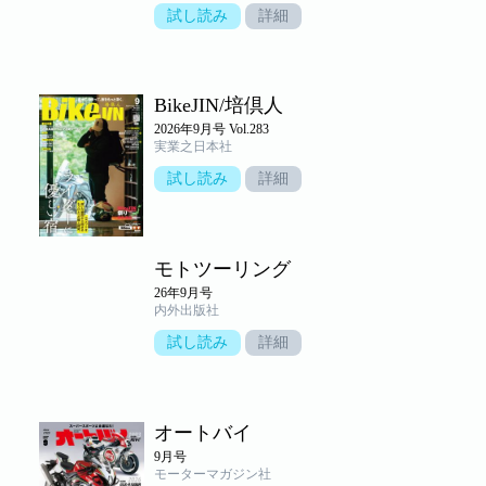
試し読み
詳細
BikeJIN/培倶人
2026年9月号 Vol.283
実業之日本社
試し読み
詳細
モトツーリング
26年9月号
内外出版社
試し読み
詳細
オートバイ
9月号
モーターマガジン社