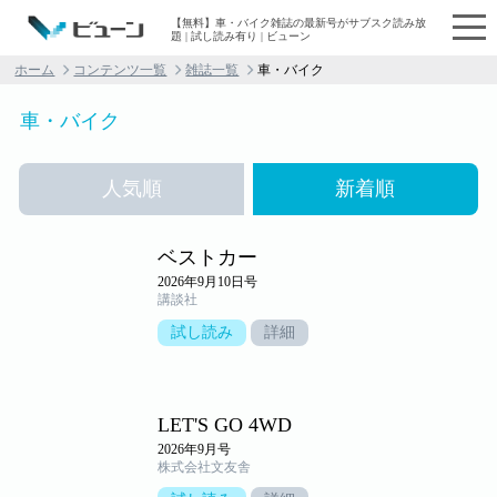
【無料】車・バイク雑誌の最新号がサブスク読み放
題 | 試し読み有り | ビューン
ホーム
コンテンツ一覧
雑誌一覧
車・バイク
車・バイク
人気順
新着順
ベストカー
2026年9月10日号
講談社
試し読み
詳細
LET'S GO 4WD
2026年9月号
株式会社文友舎