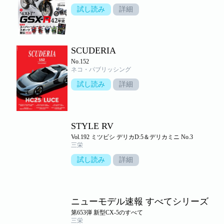
試し読み
詳細
SCUDERIA
No.152
ネコ・パブリッシング
試し読み
詳細
STYLE RV
Vol.192 ミツビシ デリカD:5＆デリカミニ No.3
三栄
試し読み
詳細
ニューモデル速報 すべてシリーズ
第653弾 新型CX-5のすべて
三栄