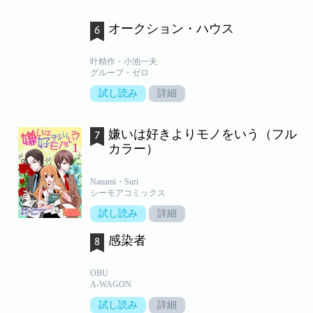
オークション・ハウス
叶精作・小池一夫
グループ・ゼロ
試し読み
詳細
嫌いは好きよりモノをいう（フル
カラー）
Nanami・Suri
シーモアコミックス
試し読み
詳細
感染者
OBU
A-WAGON
試し読み
詳細