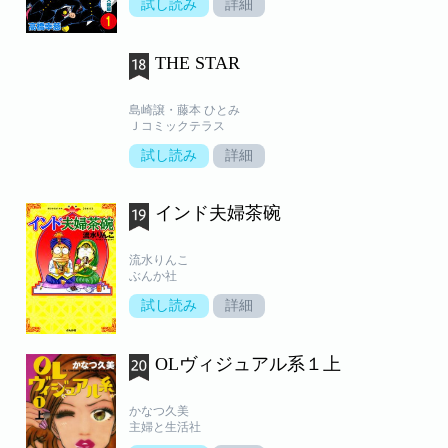
試し読み
詳細
THE STAR
島崎譲・藤本 ひとみ
Ｊコミックテラス
試し読み
詳細
インド夫婦茶碗
流水りんこ
ぶんか社
試し読み
詳細
OLヴィジュアル系１上
かなつ久美
主婦と生活社