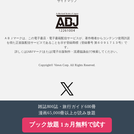
サイトマップ
ＡＢＪマークは、この電子書店・電子書籍配信サービスが、著作権者からコンテンツ使用許諾
を得た正規版配信サービスであることを示す登録商標（登録番号 第６０９１７１３号）で
す。
詳しくは[ABJマーク]または[電子出版制作・流通協議会]で検索してください。
Copyright© Viewn Corp. All Rights Reserved.
雑誌800誌・旅行ガイド600冊
漫画65,000冊以上が読み放題
ブック放題 1ヵ月無料で試す