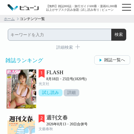
【無料】雑誌800誌・旅行ガイド600冊・漫画65,000冊
以上がサブスク読み放題 | 試し読み有り | ビューン
ホーム
コンテンツ一覧
詳細検索
雑誌ランキング
雑誌一覧へ
FLASH
8月18日・25日号(1820号)
光文社
試し読み
詳細
週刊文春
2026年8月13・20日合併号
文藝春秋