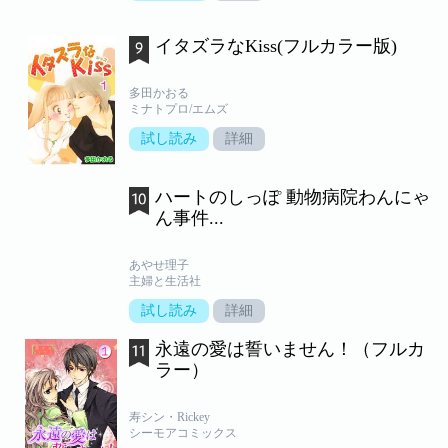
イタズラなKiss(フルカラー版)
多田かおる
ミナトプロ/エムズ
試し読み
詳細
ハートのしっぽ 動物病院わんにゃ
ん事件...
あやせ理子
主婦と生活社
試し読み
詳細
永遠の愛は誓いません！（フルカ
ラー）
寿シン・Rickey
シーモアコミックス