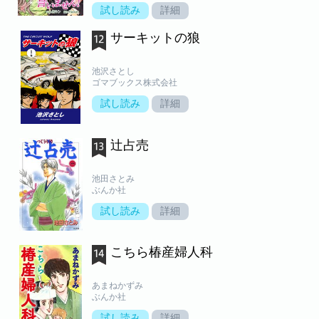
試し読み
詳細
サーキットの狼
池沢さとし
ゴマブックス株式会社
試し読み
詳細
辻占売
池田さとみ
ぶんか社
試し読み
詳細
こちら椿産婦人科
あまねかずみ
ぶんか社
試し読み
詳細