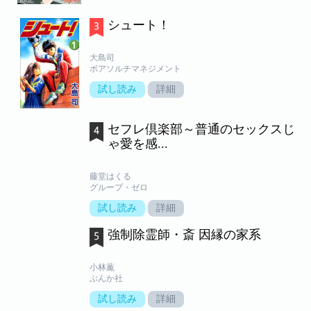
シュート！
大島司
ボアソルチマネジメント
試し読み
詳細
セフレ倶楽部～普通のセックスじ
ゃ愛を感...
藤堂はくる
グループ・ゼロ
試し読み
詳細
強制除霊師・斎 因縁の家系
小林薫
ぶんか社
試し読み
詳細