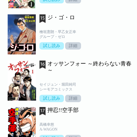
ジ・ゴ・ロ
檜垣憲朗・早乙女正幸
グループ・ゼロ
試し読み
詳細
オッサンフォー ～終わらない青春
～
セイジュン・堀田純司
シーモアコミックス
試し読み
詳細
押忍!!空手部
高橋幸慈
A-WAGON