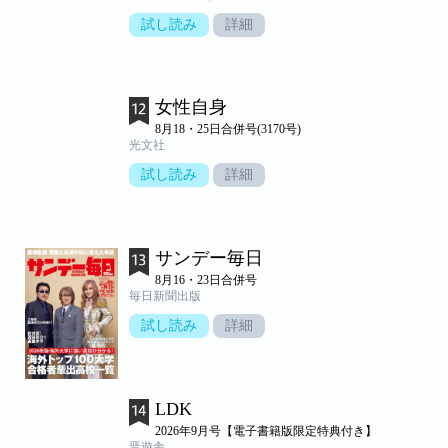
試し読み
詳細
女性自身
8月18・25日合併号(3170号)
光文社
試し読み
詳細
サンデー毎日
8月16・23日合併号
毎日新聞出版
試し読み
詳細
LDK
2026年9月号【電子書籍版限定特典付き】
晋遊舎