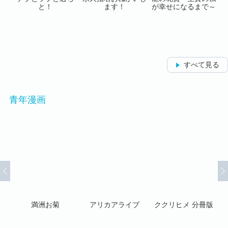
転生
と！
ます！
が幸せになるまで～
悪役
 コ
すべて見る
青年漫画
満洲お菊
アリカアライブ
ククリヒメ 分冊版
肝