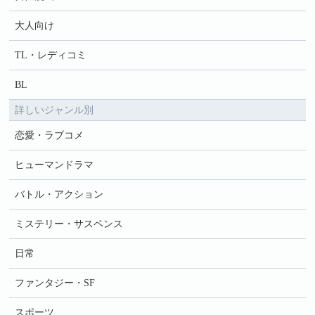
大人向け
TL・レディコミ
BL
詳しいジャンル別
恋愛・ラブコメ
ヒューマンドラマ
バトル・アクション
ミステリー・サスペンス
日常
ファンタジー・SF
スポーツ