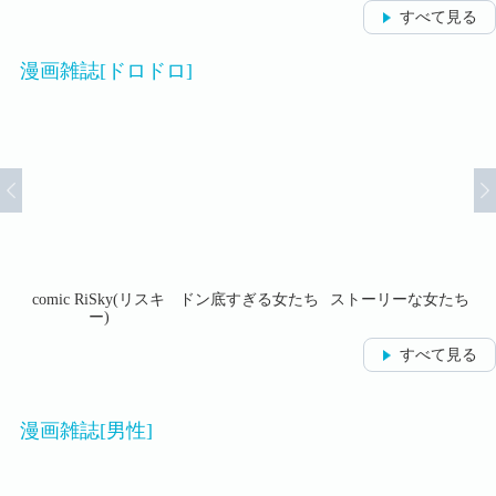
すべて見る
漫画雑誌[ドロドロ]
たち
comic RiSky(リスキ
ドン底すぎる女たち
ストーリーな女たち
本
ー)
すべて見る
漫画雑誌[男性]