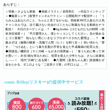
あらすじ：
＜特集＞さよなら家族 ◆表紙イラスト／岩田和久 ＜作品ラインナップ
＞◆飯星シンヤ［復讐チャンネルウラミン ～公開処刑ナマ配信中～］「う
らみんはあなたのこと、ちゃんと見てるからね」登録者300万人超えの人気
チャンネルでは、法で裁けない社会のゴミたちに制裁を与える動画をナマ
配信！ 今日のターゲットは…？ ◆big brother［けだものたちの時間 ～狂
依存症候群～］「平川愛理さん、僕とケッコンしてください」目が覚める
とゴミ屋敷!? 知らない男にいきなりプロポーズされた愛理は……？ ◆
森みずほ［修羅の棲家 ～洗脳で人間（ヒト）を飼う女～］幼い頃から「脅
す」「つけ込む」という暴力支配の手管を覚えた平成毒婦の犯罪人生。
◆関達也／磯部涼［ヤミ川崎 ～もがきの境界線～］「食うために奪って何
が悪い！」弁当1個を得るために、犯罪を覚えた少年たちは、さらに凶暴化
し――！ 現代“川崎”に在る闇！ ◆六畳間［直美ちゃん家］誰彼構わず
金をたかる、ダニのような「ご近所クズ母」の手口とは……!?
comic RiSky(リスキー)の提供中サービス