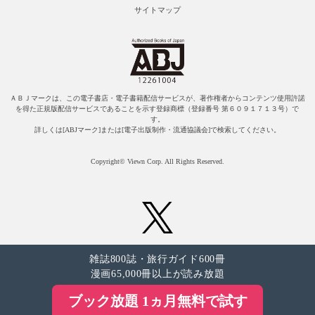
サイトマップ
ＡＢＪマークは、この電子書店・電子書籍配信サービスが、著作権者からコンテンツ使用許諾
を得た正規版配信サービスであることを示す登録商標（登録番号 第６０９１７１３号）で
す。
詳しくは[ABJマーク]または[電子出版制作・流通協議会]で検索してください。
Copyright© Viewn Corp. All Rights Reserved.
雑誌800誌・旅行ガイド600冊
漫画65,000冊以上が読み放題
ブック放題 1ヵ月無料で試す