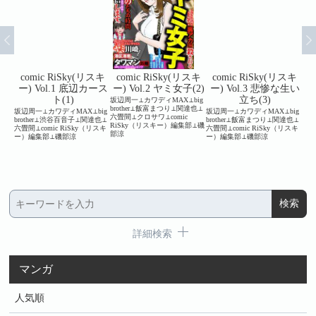
スキ
comic RiSky(リスキ
comic RiSky(リスキ
comic RiSky(リスキ
c
と体温
ー) Vol.1 底辺カース
ー) Vol.2 ヤミ女子(2)
ー) Vol.3 悲惨な生い
ー
ト(1)
立ち(3)
坂辺周一⊥カワディMAX⊥big
brother⊥飯富まつり⊥関達也⊥
⊥可惜
坂辺周一⊥カワディMAX⊥big
坂辺周一⊥カワディMAX⊥big
坂辺
六畳間⊥クロサワ⊥comic
こに
brother⊥渋谷百音子⊥関達也⊥
brother⊥飯富まつり⊥関達也⊥
畳間⊥
RiSky（リスキー）編集部⊥磯
⊥鈴木
六畳間⊥comic RiSky（リスキ
六畳間⊥comic RiSky（リスキ
⊥川
部涼
リスキ
ー）編集部⊥磯部涼
ー）編集部⊥磯部涼
⊥c
小野一
集部
詳細検索
マンガ
人気順