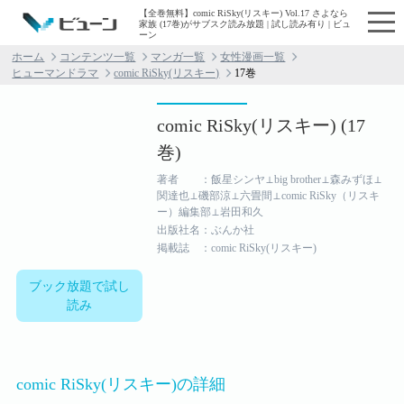
【全巻無料】comic RiSky(リスキー) Vol.17 さよなら
家族 (17巻)がサブスク読み放題 | 試し読み有り | ビュ
ーン
ホーム
コンテンツ一覧
マンガ一覧
女性漫画一覧
ヒューマンドラマ
comic RiSky(リスキー)
17巻
comic RiSky(リスキー) (17
巻)
著者 ：飯星シンヤ⊥big brother⊥森みずほ⊥
関達也⊥磯部涼⊥六畳間⊥comic RiSky（リスキ
ー）編集部⊥岩田和久
出版社名：ぶんか社
掲載誌 ：comic RiSky(リスキー)
ブック放題で試し
読み
comic RiSky(リスキー)の詳細