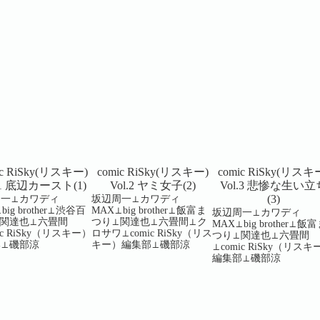
ic RiSky(リスキー)
comic RiSky(リスキー)
comic RiSky(リスキ
.1 底辺カースト(1)
Vol.2 ヤミ女子(2)
Vol.3 悲惨な生い立
(3)
周一⊥カワディ
坂辺周一⊥カワディ
big brother⊥渋谷百
MAX⊥big brother⊥飯富ま
坂辺周一⊥カワディ
関達也⊥六畳間
つり⊥関達也⊥六畳間⊥ク
MAX⊥big brother⊥飯
ic RiSky（リスキー）
ロサワ⊥comic RiSky（リス
つり⊥関達也⊥六畳間
部⊥磯部涼
キー）編集部⊥磯部涼
⊥comic RiSky（リスキ
編集部⊥磯部涼