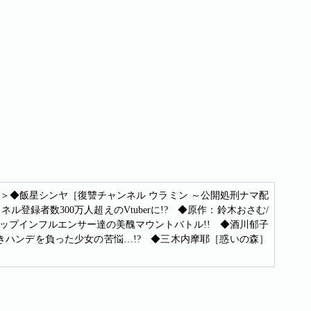
＞◆飯星シンヤ［復讐チャンネル ウラミン ～公開処刑ナマ配
録者数300万人超えのVtuberに!? ◆原作：鈴木おさむ/
ップインフルエンサー達の美醜マウントバトル!! ◆酒川郁子
きハンデを負った少女の苦悩…!? ◆三木内摩耶［惑いの森］