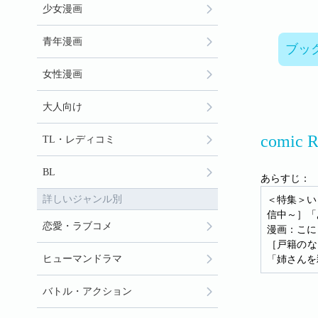
少女漫画
青年漫画
ブッ
女性漫画
大人向け
comic
TL・レディコミ
BL
あらすじ：
詳しいジャンル別
＜特集＞い
信中～］「
恋愛・ラブコメ
漫画：こに
［戸籍のな
ヒューマンドラマ
「姉さんを
バトル・アクション