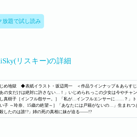
ク放題で試し読み
 RiSky(リスキー)の詳細
じめ地獄 ◆表紙イラスト・坂辺周一 ＜作品ラインナップ＆あらすじ
あの女だけは絶対に許さない…！」いじめられっこの少女は今やチャンネル登
し真樹子［インフル怨サー。］「私が…インフルエンサーに……？」ト
い子 ～玲奈、15歳の絶望～］「あなたには戸籍がないの…」生まれつ
殺したのは誰!?」姉の死の真相に妹が迫る――!?