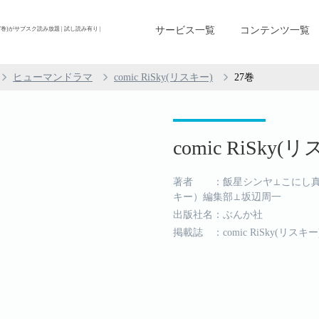
サービス一覧
コンテンツ一覧
 (27巻)がサブスク読み放題 | 試し読み有り |
ヒューマンドラマ
comic RiSky(リスキー)
27巻
comic RiSky(リ
著者 ：飯星シンヤ⊥こにし真樹子
キー）編集部⊥坂辺周一
出版社名：ぶんか社
掲載誌 ：comic RiSky(リスキー