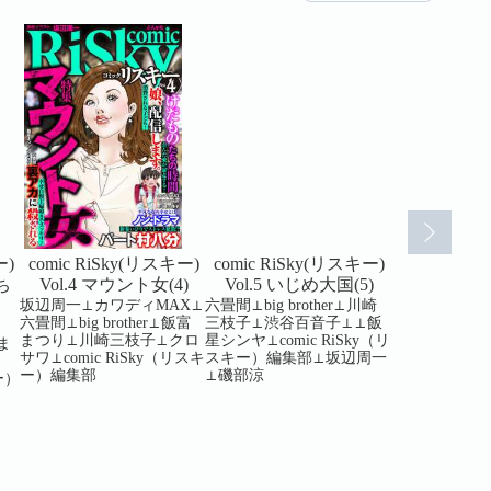
ー)
comic RiSky(リスキー)
comic RiSky(リスキー)
comic RiS
ち
Vol.4 マウント女(4)
Vol.5 いじめ大国(5)
Vol.6 SN
坂辺周一⊥カワディMAX⊥
六畳間⊥big brother⊥川崎
カワディMAX
六畳間⊥big brother⊥飯富
三枝子⊥渋谷百音子⊥⊥飯
ヤ⊥big brot
まつり⊥川崎三枝子⊥クロ
星シンヤ⊥comic RiSky（リ
り⊥関達也⊥
富ま
サワ⊥comic RiSky（リスキ
スキー）編集部⊥坂辺周一
サワ⊥comic 
ー）編集部
⊥磯部涼
ー）編集部⊥
ー）
部涼