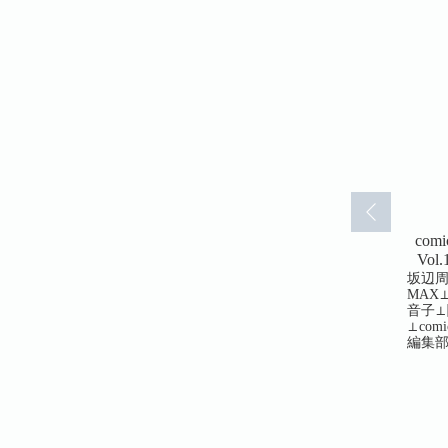
y(リスキー)
comic RiSky(リスキー)
comic RiSky(リスキー)
com
胞レベルで憎
Vol.76 「私」の切り売
Vol.77 依存と体温(77)
Vol
75)
り(76)
後藤羽矢子⊥飯星シンヤ⊥
坂辺
可惜夜季央⊥カワディ
MAX⊥
あきつみず
カワディMAX⊥飯星シン
MAX⊥こにし真樹子⊥あき
音子⊥
⊥遷田膿⊥
ヤ⊥遷田膿⊥あきつみずほ
つみずほ⊥鈴木おさむ
⊥com
木おさむ
⊥こにし真樹子⊥可惜夜季
⊥comic RiSky（リスキー）
編集
ky（リスキー）
央⊥後藤羽矢子⊥big
編集部⊥宮崎摩耶⊥小野一
耶⊥小野一
brother⊥鈴木おさむ⊥comic
光
RiSky（リスキー）編集部
⊥宮崎摩耶⊥小野一光