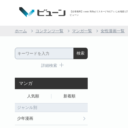
【全巻無料】comic RiSky(リスキー) Vol.27 いじめ地獄
ビューン
ホーム
コンテンツ一覧
マンガ一覧
女性漫画一覧
詳細検索
マンガ
人気順
新着順
ジャンル別
少年漫画