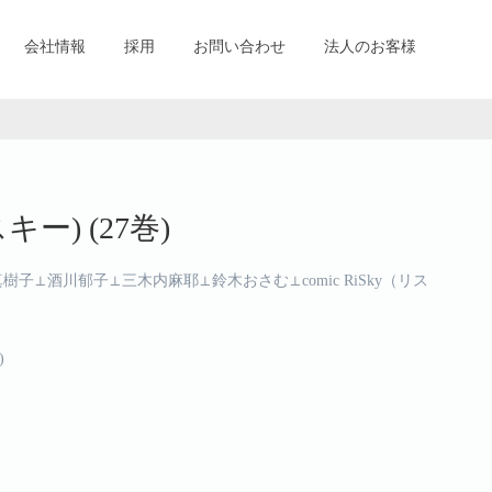
会社情報
採用
お問い合わせ
法人のお客様
スキー) (27巻)
⊥酒川郁子⊥三木内麻耶⊥鈴木おさむ⊥comic RiSky（リス
)