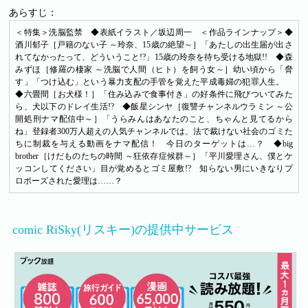
あらすじ：
＜特集＞洗脳監禁 ◆表紙イラスト／坂辺周一 ＜作品ラインナップ＞◆
酒川郁子［戸籍のない子 ～玲奈、15歳の絶望～］「あたしの出生届が出さ
れてなかったって、どういうこと!?」15歳の玲奈を待ち受ける地獄!! ◆森
みずほ［修羅の棲家 ～洗脳で人間（ヒト）を飼う女～］幼い頃から「脅
す」「つけ込む」という暴力支配の手管を覚えた平成毒婦の犯罪人生。
◆六畳間［お犬様！］「住み込みで食事付き」の好条件に飛びついてみた
ら、犬以下のドレイ生活!? ◆飯星シンヤ［復讐チャンネルウラミン ～公
開処刑ナマ配信中～］「うらみんはあなたのこと、ちゃんと見てるから
ね」登録者300万人超えの人気チャンネルでは、法で裁けない社会のゴミた
ちに制裁を与える動画をナマ配信！ 今日のターゲットは…？ ◆big
brother［けだものたちの時間 ～狂依存症候群～］「平川愛理さん、僕とケ
ッコンしてください」目が覚めるとゴミ屋敷!? 知らない男にいきなりプ
ロポーズされた愛理は……？
comic RiSky(リスキー)の提供中サービス