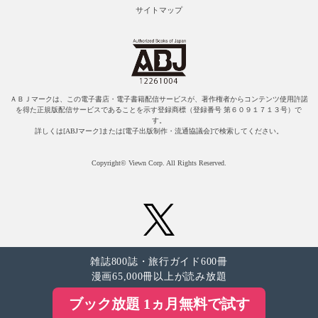
サイトマップ
ＡＢＪマークは、この電子書店・電子書籍配信サービスが、著作権者からコンテンツ使用許諾
を得た正規版配信サービスであることを示す登録商標（登録番号 第６０９１７１３号）で
す。
詳しくは[ABJマーク]または[電子出版制作・流通協議会]で検索してください。
Copyright© Viewn Corp. All Rights Reserved.
雑誌800誌・旅行ガイド600冊
漫画65,000冊以上が読み放題
ブック放題 1ヵ月無料で試す