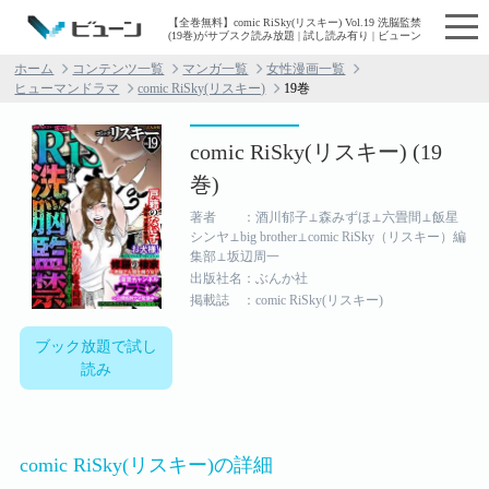
【全巻無料】comic RiSky(リスキー) Vol.19 洗脳監禁
(19巻)がサブスク読み放題 | 試し読み有り | ビューン
ホーム
コンテンツ一覧
マンガ一覧
女性漫画一覧
ヒューマンドラマ
comic RiSky(リスキー)
19巻
comic RiSky(リスキー) (19
巻)
著者 ：酒川郁子⊥森みずほ⊥六畳間⊥飯星
シンヤ⊥big brother⊥comic RiSky（リスキー）編
集部⊥坂辺周一
出版社名：ぶんか社
掲載誌 ：comic RiSky(リスキー)
ブック放題で試し
読み
comic RiSky(リスキー)の詳細