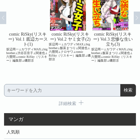
スキ
comic RiSky(リスキ
comic RiSky(リスキ
comic RiSky(リスキ
c
と体温
ー) Vol.1 底辺カース
ー) Vol.2 ヤミ女子(2)
ー) Vol.3 悲惨な生い
ー
ト(1)
立ち(3)
坂辺周一⊥カワディMAX⊥big
brother⊥飯富まつり⊥関達也⊥
⊥可惜
坂辺周一⊥カワディMAX⊥big
坂辺周一⊥カワディMAX⊥big
坂辺
六畳間⊥クロサワ⊥comic
こに
brother⊥渋谷百音子⊥関達也⊥
brother⊥飯富まつり⊥関達也⊥
畳間⊥
RiSky（リスキー）編集部⊥磯
⊥鈴木
六畳間⊥comic RiSky（リスキ
六畳間⊥comic RiSky（リスキ
⊥川
部涼
リスキ
ー）編集部⊥磯部涼
ー）編集部⊥磯部涼
⊥c
小野一
集部
詳細検索
マンガ
人気順