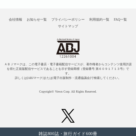
会社情報
お知らせ一覧
プライバシーポリシー
利用規約一覧
FAQ一覧
サイトマップ
ＡＢＪマークは、この電子書店・電子書籍配信サービスが、著作権者からコンテンツ使用許諾
を得た正規版配信サービスであることを示す登録商標（登録番号 第６０９１７１３号）で
す。
詳しくは[ABJマーク]または[電子出版制作・流通協議会]で検索してください。
Copyright© Viewn Corp. All Rights Reserved.
雑誌800誌・旅行ガイド600冊