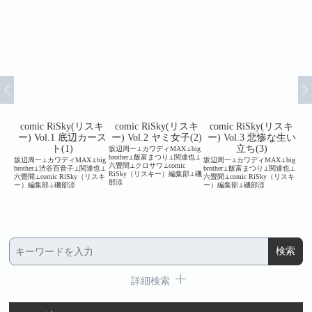
スキ
comic RiSky(リスキ
comic RiSky(リスキ
comic RiSky(リスキ
c
と体温
ー) Vol.1 底辺カース
ー) Vol.2 ヤミ女子(2)
ー) Vol.3 悲惨な生い
ー
ト(1)
立ち(3)
坂辺周一⊥カワディMAX⊥big
brother⊥飯富まつり⊥関達也⊥
⊥可惜
坂辺周一⊥カワディMAX⊥big
坂辺周一⊥カワディMAX⊥big
坂辺
六畳間⊥クロサワ⊥comic
こに
brother⊥渋谷百音子⊥関達也⊥
brother⊥飯富まつり⊥関達也⊥
畳間⊥
RiSky（リスキー）編集部⊥磯
⊥鈴木
六畳間⊥comic RiSky（リスキ
六畳間⊥comic RiSky（リスキ
⊥川
部涼
リスキ
ー）編集部⊥磯部涼
ー）編集部⊥磯部涼
⊥c
小野一
集部
詳細検索