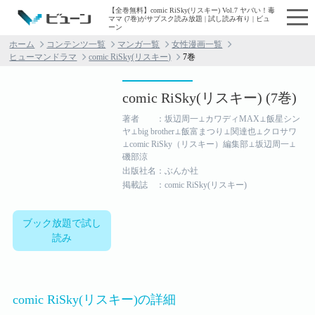
【全巻無料】comic RiSky(リスキー) Vol.7 ヤバい！毒
ママ (7巻)がサブスク読み放題 | 試し読み有り | ビュ
ーン
ホーム
コンテンツ一覧
マンガ一覧
女性漫画一覧
ヒューマンドラマ
comic RiSky(リスキー)
7巻
comic RiSky(リスキー) (7巻)
著者 ：坂辺周一⊥カワディMAX⊥飯星シン
ヤ⊥big brother⊥飯富まつり⊥関達也⊥クロサワ
⊥comic RiSky（リスキー）編集部⊥坂辺周一⊥
磯部涼
出版社名：ぶんか社
掲載誌 ：comic RiSky(リスキー)
ブック放題で試し
読み
comic RiSky(リスキー)の詳細