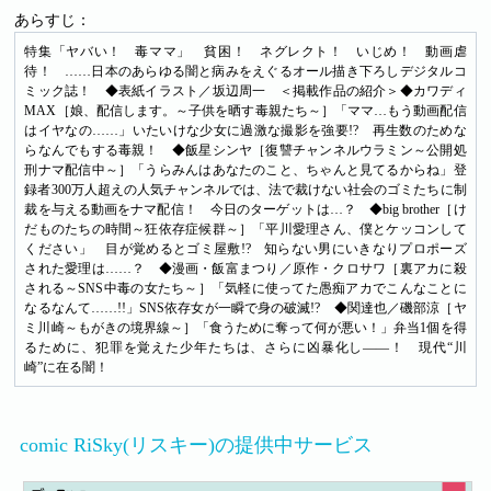
あらすじ：
特集「ヤバい！ 毒ママ」 貧困！ ネグレクト！ いじめ！ 動画虐
待！ ……日本のあらゆる闇と病みをえぐるオール描き下ろしデジタルコ
ミック誌！ ◆表紙イラスト／坂辺周一 ＜掲載作品の紹介＞◆カワディ
MAX［娘、配信します。～子供を晒す毒親たち～］「ママ…もう動画配信
はイヤなの……」いたいけな少女に過激な撮影を強要!? 再生数のためな
らなんでもする毒親！ ◆飯星シンヤ［復讐チャンネルウラミン～公開処
刑ナマ配信中～］「うらみんはあなたのこと、ちゃんと見てるからね」登
録者300万人超えの人気チャンネルでは、法で裁けない社会のゴミたちに制
裁を与える動画をナマ配信！ 今日のターゲットは…？ ◆big brother［け
だものたちの時間～狂依存症候群～］「平川愛理さん、僕とケッコンして
ください」 目が覚めるとゴミ屋敷!? 知らない男にいきなりプロポーズ
された愛理は……？ ◆漫画・飯富まつり／原作・クロサワ［裏アカに殺
される～SNS中毒の女たち～］「気軽に使ってた愚痴アカでこんなことに
なるなんて……!!」SNS依存女が一瞬で身の破滅!? ◆関達也／磯部涼［ヤ
ミ川崎～もがきの境界線～］「食うために奪って何が悪い！」弁当1個を得
るために、犯罪を覚えた少年たちは、さらに凶暴化し――！ 現代“川
崎”に在る闇！
comic RiSky(リスキー)の提供中サービス