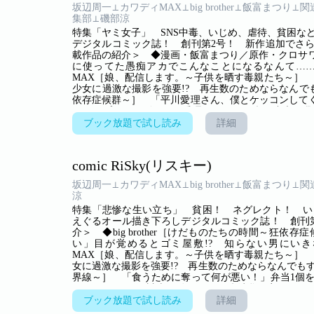
坂辺周一⊥カワディMAX⊥big brother⊥飯富まつり⊥
集部⊥磯部涼
特集「ヤミ女子」 SNS中毒、いじめ、虐待、貧困な
デジタルコミック誌！ 創刊第2号！ 新作追加でさ
載作品の紹介＞ ◆漫画・飯富まつり／原作・クロサワ
に使ってた愚痴アカでこんなことになるなんて……!
MAX［娘、配信します。～子供を晒す毒親たち～］
少女に過激な撮影を強要!? 再生数のためならなんでもする
依存症候群～］ 「平川愛理さん、僕とケッコンしてく
きなりプロポーズされた愛理は……？ ◆関達也／
「食うために奪って何が悪い！」 弁当1個を得る
ブック放題で試し読み
詳細
――！ 現代“川崎”に在る闇！ ◆六畳間［港区港南
「タワマンなのに、3階に住むって意味ないわよねぇ
「ヒト以下」と蔑まれ!?
comic RiSky(リスキー)
坂辺周一⊥カワディMAX⊥big brother⊥飯富まつり⊥
涼
特集「悲惨な生い立ち」 貧困！ ネグレクト！ い
えぐるオール描き下ろしデジタルコミック誌！ 創刊
介＞ ◆big brother［けだものたちの時間～狂
い」目が覚めるとゴミ屋敷!? 知らない男にい
MAX［娘、配信します。～子供を晒す毒親たち～］
女に過激な撮影を強要!? 再生数のためならなんでも
界線～］ 「食うために奪って何が悪い！」弁当1個
し――！ 現代“川崎”に在る闇！ ◆渋谷百音子［
「パパと食事するだけで、ン万円ゲット！」おいしい
ブック放題で試し読み
詳細
実は危険な罠が……！ ◆六畳間［港区港南タワマン3