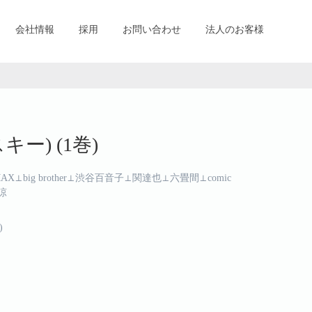
会社情報
採用
お問い合わせ
法人のお客様
スキー) (1巻)
ig brother⊥渋谷百音子⊥関達也⊥六畳間⊥comic
涼
)