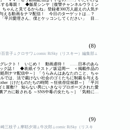
もする毒親！ ◆飯星シンヤ［復讐チャンネルウラミン
ちゃんと見てるからね」登録者300万人超えの人気チ
を与える動画をナマ配信！ 今日のターゲットは…？
候群～］「平川愛理さん、僕とケッコンしてください」 目が
ズされた愛理は……？ ◆漫画・飯富まつり／原作・ク
］「気軽に使ってた愚痴アカでこんなことになるなん
也／磯部涼［ヤミ川崎～もがきの境界線～］「食うために
た少年たちは、さらに凶暴化し――！ 現代“川崎”に
(8)
谷百音子⊥クロサワ⊥comic RiSky（リスキー）編集部⊥
ネグレクト！ いじめ！ 動画虐待！ ……日本のあら
ック誌！ ◆表紙イラスト／坂辺周一 ＜掲載作品の
開処刑ナマ配信中～］「うらみんはあなたのこと、ちゃ
ネルでは、法で裁けない社会のゴミたちに制裁を与える
other［けだものたちの時間 ～狂依存症候群～］「平川
ミ屋敷!? 知らない男にいきなりプロポーズされた愛
アカに殺される ～SNS中毒の女たち～］「気軽に使
S依存女が一瞬で身の破滅!? ◆渋谷百音子［かわいい
えるかよ」桃華は、結婚して専業主婦になったものの、
。友人とのつき合いで相席ラウンジにいっても、深い
…！ ◆川崎三枝子［ペルシャ猫を飼う女］男を惑わ
?
(9)
川崎三枝子⊥摩耶夕湖⊥牛次郎⊥comic RiSky（リスキ