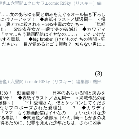
関達也⊥六畳間⊥クロサワ⊥comic RiSky（リスキー）編
ど……女のあらゆる闇と病みをえぐるオール描き下ろし
らにパワーアップ！ ◆表紙イラスト／坂辺周一 ＜掲
［裏アカに殺される～SNS中毒の女たち～］ 「気軽
!」 SNS依存女が一瞬で身の破滅!? ◆カワディ
 「ママ…もう動画配信はイヤなの……」 いたいけな
毒親！ ◆big brother［けだものたちの時間～狂
ださい」 目が覚めるとゴミ屋敷!? 知らない男にい
磯部涼（取材協力）［ヤミ川崎～もがきの境界線～］
ために、犯罪を覚えた少年たちは、さらに凶暴化し
タワマン35階～3階の私は、カースト最下層!?～］
」 セレブ生活を夢見ていたのに、高層階のボス女から
(3)
関達也⊥六畳間⊥comic RiSky（リスキー）編集部⊥磯部
じめ！ 動画虐待！ ……日本のあらゆる闇と病みを
第3号！ ◆表紙イラスト／坂辺周一 ＜掲載作品の紹
依存症候群～］ 「平川愛理さん、僕とケッコンしてくださ
きなりプロポーズされた愛理は……？ ◆カワディ
 「ママ…もう動画配信はイヤなの……」いたいけな少
する毒親！ ◆関達也／磯部涼［ヤミ川崎～もがきの境
を得るために、犯罪を覚えた少年たちは、さらに凶暴化
かわいいアタシの稼ぎ方～パパは私のおサイフ奴隷～］
話を聞いた平凡OLは、軽いノリでパパ活を始めるが、
5階～3階の私は、カースト最下層!?～］ 「タワマン