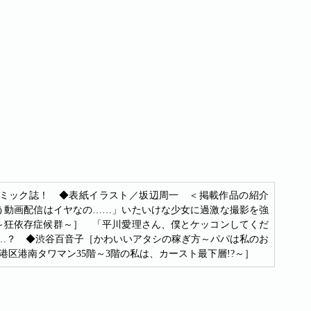
ミック誌！ ◆表紙イラスト／坂辺周一 ＜掲載作品の紹介
う動画配信はイヤなの……」いたいけな少女に過激な撮影を強
の時間～狂依存症候群～］ 「平川愛理さん、僕とケッコンしてくだ
……？ ◆渋谷百音子［かわいいアタシの稼ぎ方～パパは私のお
区港南タワマン35階～3階の私は、カースト最下層!?～］