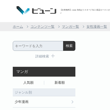
【全巻無料】comic RiSky(リスキー) Vol.1 底辺カー
ン
ホーム
コンテンツ一覧
マンガ一覧
女性漫画一覧
詳細検索
マンガ
人気順
新着順
ジャンル別
少年漫画