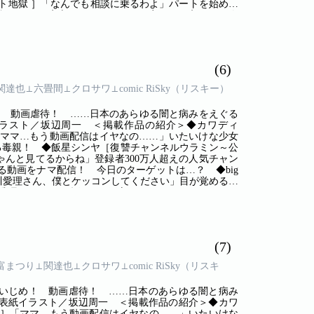
ト地獄 ］「なんでも相談に乗るわよ」パートを始めた
頼もしさに安心していたところ、実は気に入らない人
? ◆関達也／磯部涼［ヤミ川崎～もがきの境界線～］
に、犯罪を覚えた少年たちは、さらに凶暴化し――！
シの稼ぎ方 ～相席不倫～］「そんな作り置き食えるか
を苦しめる夫の自分勝手な振る舞いに耐えていた。友
(6)
つき合いになるはずなんてなかった。その日まで
とから出会った若い男女。ドラマのような恋に溺れた
⊥関達也⊥六畳間⊥クロサワ⊥comic RiSky（リスキー）
！ 動画虐待！ ……日本のあらゆる闇と病みをえぐる
ラスト／坂辺周一 ＜掲載作品の紹介＞◆カワディ
「ママ…もう動画配信はイヤなの……」いたいけな少女
る毒親！ ◆飯星シンヤ［復讐チャンネルウラミン～公
んと見てるからね」登録者300万人超えの人気チャン
動画をナマ配信！ 今日のターゲットは…？ ◆big
「平川愛理さん、僕とケッコンしてください」目が覚めると
た愛理は……？ ◆漫画・飯富まつり／原作・クロサワ
使ってた愚痴アカでこんなことになるなんて……!!」
［ヤミ川崎～もがきの境界線～］「食うために奪って何が
ちは、さらに凶暴化し――！ 現代“川崎”に在る闇！
］「なんでも相談に乗るわよ」パートを始めた主婦の
(7)
さに安心していたところ、実は気に入らない人は即・
飯富まつり⊥関達也⊥クロサワ⊥comic RiSky（リスキ
いじめ！ 動画虐待！ ……日本のあらゆる闇と病み
表紙イラスト／坂辺周一 ＜掲載作品の紹介＞◆カワ
～］「ママ…もう動画配信はイヤなの……」いたいけな