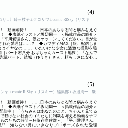
活を夢見ていたのに、高層階のボス女から「ヒト以下」
(4)
まつり⊥川崎三枝子⊥クロサワ⊥comic RiSky（リスキ
！ 動画虐待！ ……日本のあらゆる闇と病みをえぐ
号！ ◆表紙イラスト／坂辺周一 ＜掲載作品の紹介＞
候群～］「平川愛理さん、僕とケッコンしてください」目が覚
された愛理は……？ ◆カワディMAX［娘、配信しま
信はイヤなの……」いたいけな少女に過激な撮影を強
間［パート村八分 おばちゃんカースト地獄 ］「なんで
先輩パート、結城（ゆうき）さん。頼もしさに安心し
ボスの正体が徐々に明らかに…!? ◆漫画・飯富まつ
女たち～］「気軽に使ってた愚痴アカでこんなことにな
◆川崎三枝子［ノン・ドラマ］ひょんなことから出会った
末は…？
(5)
シンヤ⊥comic RiSky（リスキー）編集部⊥坂辺周一⊥磯
！ 動画虐待！ ……日本のあらゆる闇と病みをえぐ
号！ ◆表紙イラスト／坂辺周一 ＜掲載作品の紹介＞
配信中 ］「うらみんはあなたのこと、ちゃんと見てる
法で裁けない社会のゴミたちに制裁を与える動画をナマ
r［けだものたちの時間～狂依存症候群～］「平川愛理さん、
!? 知らない男にいきなりプロポーズされた愛理