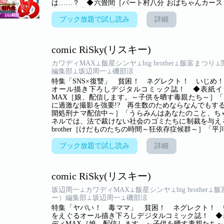
は……？ ◆六畳間［パート村八分 おばちゃんカース
主婦の指導役は、先輩パート、結城（ゆうき）さん。
は即・排除の、勝手ボスの正体が徐々に明らかに…!
ブック放題で試し読み
詳細
「食うために奪って何が悪い！」弁当1個を得るため
現代“川崎”に在る闇！ ◆渋谷百音子［かわいいアタ
よ」桃華は、結婚して専業主婦になったものの、自分
comic RiSky(リスキー)
人とのつき合いで相席ラウンジにいっても、深い
は……！ ◆川崎三枝子［ノン・ドラマ］ひょんなこ
カワディMAX⊥飯星シンヤ⊥big brother⊥飯富まつり
女子大生の行く末は…？
編集部⊥坂辺周一⊥磯部涼
特集「SNS×復讐」 貧困！ ネグレクト！ いじめ
オール描き下ろしデジタルコミック誌！ ◆表紙イ
MAX［娘、配信します。～子供を晒す毒親たち～］
に過激な撮影を強要!? 再生数のためならなんでもす
開処刑ナマ配信中～］「うらみんはあなたのこと、ちゃ
ネルでは、法で裁けない社会のゴミたちに制裁を与える
brother［けだものたちの時間～狂依存症候群～］
ゴミ屋敷!? 知らない男にいきなりプロポーズされ
［裏アカに殺される～SNS中毒の女たち～］「気軽に
ブック放題で試し読み
詳細
SNS依存女が一瞬で身の破滅!? ◆関達也／磯部涼
悪い！」弁当1個を得るために、犯罪を覚えた少年た
◆六畳間［パート村八分～おばちゃんカースト地獄～
comic RiSky(リスキー)
指導役は、先輩パート、結城（ゆうき）さん。頼もし
排除の、勝手ボスの正体が徐々に明らかに…!?
坂辺周一⊥カワディMAX⊥飯星シンヤ⊥big brother⊥
ー）編集部⊥坂辺周一⊥磯部涼
特集「ヤバい！ 毒ママ」 貧困！ ネグレクト！ 
をえぐるオール描き下ろしデジタルコミック誌！ ◆
ディMAX［娘、配信します。～子供を晒す毒親たち