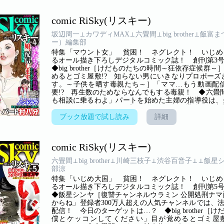
なのに、3階に住むって意味ないわよねぇ」セレブ生
と蔑まれ!?
comic RiSky(リスキー)
坂辺周一⊥カワディMAX⊥六畳間⊥big brother⊥飯富
ー）編集部
特集「マウント女」 貧困！ ネグレクト！ いじめ
るオール描き下ろしデジタルコミック誌！ 創刊第3
◆big brother［けだものたちの時間～狂依存症
めるとゴミ屋敷!? 知らない男にいきなりプロポーズ
す。～子供を晒す毒親たち～］「ママ…もう動画配
要!? 再生数のためならなんでもする毒親！ ◆六畳
も相談に乗るわよ」パートを始めた主婦の指導役は、
ていたところ、実は気に入らない人は即・排除の、勝手
り／原作・クロサワ［裏アカに殺される～SNS中毒の
ブック放題で試し読み
詳細
るなんて……!!」SNS依存女が一瞬で身の破滅!? 
若い男女。ドラマのような恋に溺れた女子大生の行く
comic RiSky(リスキー)
六畳間⊥big brother⊥川崎三枝子⊥渋谷百音子⊥⊥飯星
部涼
特集「いじめ大国」 貧困！ ネグレクト！ いじめ
るオール描き下ろしデジタルコミック誌！ 創刊第5
◆飯星シンヤ［復讐チャンネルウラミン 公開処刑ナマ
からね」登録者300万人超えの人気チャンネルでは、
配信！ 今日のターゲットは…？ ◆big brothe
僕とケッコンしてください」目が覚めるとゴミ屋敷