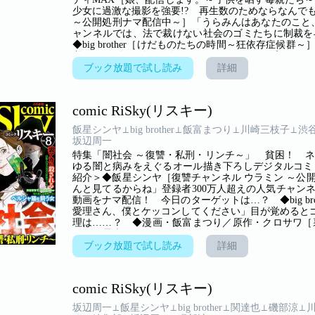
少女に過激な撮影を強要!? 再生数のためならなんで
～公開処刑ナマ配信中～］「うらみんはあなたのこと、
ャンネルでは、法で裁けない社会のゴミたちに制裁
◆big brother［けだものたちの時間～狂依存症
覚めるとゴミ屋敷!? 知らない男にいきなりプロポー
ロサワ［裏アカに殺される～SNS中毒の女たち～
ブック放題で試し読み
詳細
て……!!」SNS依存女が一瞬で身の破滅!? ◆関達
奪って何が悪い！」弁当1個を得るために、犯罪を覚え
在る闇！
comic RiSky(リスキー)
飯星シンヤ⊥big brother⊥飯富まつり⊥川崎三枝子⊥渋
坂辺周一
特集「闇社会 ～復讐・私刑・リンチ～」 貧困！ 
ゆる闇と病みをえぐるオール描き下ろしデジタルコミ
紹介＞◆飯星シンヤ［復讐チャンネル ウラミン ～公
んと見てるからね」登録者300万人超えの人気チャン
動画をナマ配信！ 今日のターゲットは…？ ◆big br
愛理さん、僕とケッコンしてください」目が覚めるとゴ
理は……？ ◆漫画・飯富まつり／原作・クロサワ［裏
ってた愚痴アカでこんなことになるなんて……!!」SN
アタシの稼ぎ方 ～相席不倫～］「そんな作り置き食
ブック放題で試し読み
詳細
自分を苦しめる夫の自分勝手な振る舞いに耐えていた
つき合いになるはずなんてなかった。その日までは…
す魔性の女は、夫と若い愛人果たしてどっちを選ぶ…!
comic RiSky(リスキー)
坂辺周一⊥飯星シンヤ⊥big brother⊥関達也⊥磯部涼⊥