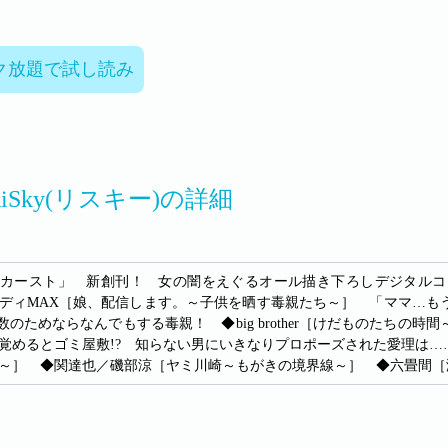
ク放題で試し読み
 RiSky(リスキー)の詳細
カースト」 新創刊！ 女の闇をえぐるオール描き下ろしデジタルコ
ディMAX［娘、配信します。～子供を晒す毒親たち～］ 「ママ…も
生数のためならなんでもする毒親！ ◆big brother［けだものたち
覚めるとゴミ屋敷!? 知らない男にいきなりプロポーズされた愛理は
～］ ◆関達也／磯部涼［ヤミ川崎～もがきの境界線～］ ◆六畳間［港