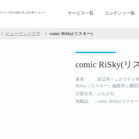
サービス一覧
コンテンツ一覧
ストがサブスク読み放題 | 試し読み有り | ビュー
ヒューマンドラマ
comic RiSky(リスキー)
comic RiSky(リ
著者 ：坂辺周一⊥カワディMAX⊥b
RiSky（リスキー）編集部⊥磯部
出版社名：ぶんか社
掲載誌 ：comic RiSky(リスキー