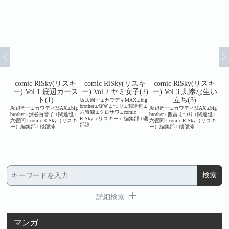
スキ
comic RiSky(リスキ
comic RiSky(リスキ
comic RiSky(リスキ
c
と体温
ー) Vol.1 底辺カース
ー) Vol.2 ヤミ女子(2)
ー) Vol.3 悲惨な生い
ー
ト(1)
立ち(3)
坂辺周一⊥カワディMAX⊥big
brother⊥飯富まつり⊥関達也⊥
⊥可惜
坂辺周一⊥カワディMAX⊥big
坂辺周一⊥カワディMAX⊥big
坂辺
六畳間⊥クロサワ⊥comic
こに
brother⊥渋谷百音子⊥関達也⊥
brother⊥飯富まつり⊥関達也⊥
畳間⊥
RiSky（リスキー）編集部⊥磯
⊥鈴木
六畳間⊥comic RiSky（リスキ
六畳間⊥comic RiSky（リスキ
⊥川
部涼
リスキ
ー）編集部⊥磯部涼
ー）編集部⊥磯部涼
⊥c
小野一
集部
詳細検索
マンガ