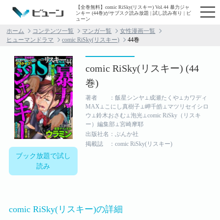
【全巻無料】comic RiSky(リスキー) Vol.44 暴力ジャ
ンキー (44巻)がサブスク読み放題 | 試し読み有り | ビ
ューン
ホーム
コンテンツ一覧
マンガ一覧
女性漫画一覧
ヒューマンドラマ
comic RiSky(リスキー)
44巻
comic RiSky(リスキー) (44
巻)
著者 ：飯星シンヤ⊥成瀬たくや⊥カワディ
MAX⊥こにし真樹子⊥岬千皓⊥マツリセイシロ
ウ⊥鈴木おさむ⊥泡光⊥comic RiSky（リスキ
ー）編集部⊥宮崎摩耶
出版社名：ぶんか社
掲載誌 ：comic RiSky(リスキー)
ブック放題で試し
読み
comic RiSky(リスキー)の詳細