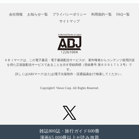
会社情報
お知らせ一覧
プライバシーポリシー
利用規約一覧
FAQ一覧
サイトマップ
ＡＢＪマークは、この電子書店・電子書籍配信サービスが、著作権者からコンテンツ使用許諾
を得た正規版配信サービスであることを示す登録商標（登録番号 第６０９１７１３号）で
す。
詳しくは[ABJマーク]または[電子出版制作・流通協議会]で検索してください。
Copyright© Viewn Corp. All Rights Reserved.
雑誌800誌・旅行ガイド600冊
漫画65,000冊以上が読み放題