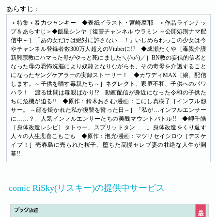
あらすじ：
＜特集＞暴力ジャンキー ◆表紙イラスト・宮崎摩耶 ＜作品ラインナッ
プ＆あらすじ＞◆飯星シンヤ［復讐チャンネル ウラミン ～公開処刑ナマ配
信中～］「あの女だけは絶対に許さない…！」いじめられっこの少女は今
やチャンネル登録者数300万人超えのVtuberに!? ◆成瀬たくや［毒親介護
新興宗教にハマった母がやっと死にました＼(^o^)／］BN教の妄信的信者と
なった母の恐怖洗脳により奴隷となりながらも、その毒母を介護すること
になったヤングケアラーの実録ストーリー！ ◆カワディMAX［娘、配信
します。～子供を晒す毒親たち～］ネグレクト、家庭不和、子供へのパワ
ハラ！ 渡る世間は毒親ばかり!? 動画配信が身近になった令和の子供た
ちに危機が迫る!! ◆原作：鈴木おさむ/漫画：こにし真樹子［インフル怨
サー。 ～顔を焼かれた私が復讐を誓った日～］「私が…インフルエンサー
に……？」人気インフルエンサーたちの美醜マウントバトル!! ◆岬千皓
［身体改造レシピ］タトゥー、スプリットタン……。身体改造をくり返す
人々の人生悲喜こもごも ◆原作：泡光/漫画：マツリセイシロウ［デスケ
イプ！］売春島に売られた桜子、堕ちた高慢セレブ妻の壮絶な人生が開
幕!!
comic RiSky(リスキー)の提供中サービス