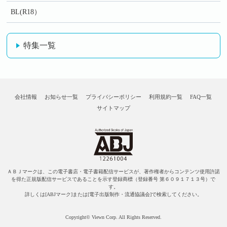
BL(R18）
特集一覧
会社情報
お知らせ一覧
プライバシーポリシー
利用規約一覧
FAQ一覧
サイトマップ
ＡＢＪマークは、この電子書店・電子書籍配信サービスが、著作権者からコンテンツ使用許諾
を得た正規版配信サービスであることを示す登録商標（登録番号 第６０９１７１３号）で
す。
詳しくは[ABJマーク]または[電子出版制作・流通協議会]で検索してください。
Copyright© Viewn Corp. All Rights Reserved.