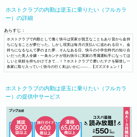
ホストクラブの内勤は逆玉に乗りたい（フルカラ
ー）の詳細
あらすじ：
ホストクラブで内勤として働く快斗は実家が貧乏なこともあり昔から金持
ちになることが夢だった。しかし現実は毎月の支払いに追われる日々。金
持ちになるなんて夢のまた夢…そんなある日、快斗の小学生時代の知り合
いだった美人令嬢・一条カンナが現れ快斗に実家の専属運転手になってほ
しいと依頼を持ちかけてきて…！？ホストクラブで磨いたテクを駆使し一
条家に取り入っていく快斗の行く末はいかに――…【ズズズキュン！】
ホストクラブの内勤は逆玉に乗りたい（フルカラ
ー）の提供中サービス