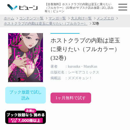
【全巻無料】ホストクラブの内勤は逆玉に乗りたい
（フルカラー） (32巻)がサブスク読み放題 | 試し読み
有り | ビューン
ホーム
コンテンツ一覧
マンガ一覧
大人向け一覧
メンズエロ
ホストクラブの内勤は逆玉に乗りたい（フルカラー）
32巻
ホストクラブの内勤は逆玉
に乗りたい（フルカラー）
(32巻)
著者 ：kuronika・MaruKun
出版社名：シーモアコミックス
掲載誌 ：ズズズキュン！
ブック放題で試し
1ヶ月無料で試す
読み