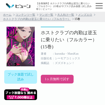
【全巻無料】ホストクラブの内勤は逆玉に乗りたい
（フルカラー） (15巻)がサブスク読み放題 | 試し読み
有り | ビューン
ホーム
コンテンツ一覧
マンガ一覧
大人向け一覧
メンズエロ
ホストクラブの内勤は逆玉に乗りたい（フルカラー）
15巻
ホストクラブの内勤は逆玉
に乗りたい（フルカラー）
(15巻)
著者 ：kuronika・MaruKun
出版社名：シーモアコミックス
掲載誌 ：ズズズキュン！
ブック放題で試し
1ヶ月無料で試す
読み