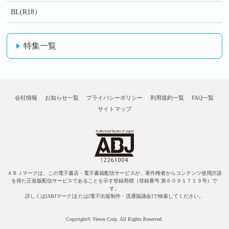
BL(R18）
特集一覧
会社情報
お知らせ一覧
プライバシーポリシー
利用規約一覧
FAQ一覧
サイトマップ
ＡＢＪマークは、この電子書店・電子書籍配信サービスが、著作権者からコンテンツ使用許諾
を得た正規版配信サービスであることを示す登録商標（登録番号 第６０９１７１３号）で
す。
詳しくは[ABJマーク]または[電子出版制作・流通協議会]で検索してください。
Copyright© Viewn Corp. All Rights Reserved.