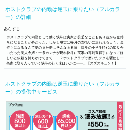
ホストクラブの内勤は逆玉に乗りたい（フルカラ
ー）の詳細
あらすじ：
ホストクラブで内勤として働く快斗は実家が貧乏なこともあり昔から金持
ちになることが夢だった。しかし現実は毎月の支払いに追われる日々。金
持ちになるなんて夢のまた夢…そんなある日、快斗の小学生時代の知り合
いだった美人令嬢・一条カンナが現れ快斗に実家の専属運転手になってほ
しいと依頼を持ちかけてきて…！？ホストクラブで磨いたテクを駆使し一
条家に取り入っていく快斗の行く末はいかに――…【ズズズキュン！】
ホストクラブの内勤は逆玉に乗りたい（フルカラ
ー）の提供中サービス