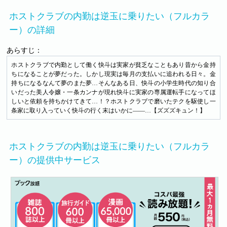
ホストクラブの内勤は逆玉に乗りたい（フルカラ
ー）の詳細
あらすじ：
ホストクラブで内勤として働く快斗は実家が貧乏なこともあり昔から金持
ちになることが夢だった。しかし現実は毎月の支払いに追われる日々。金
持ちになるなんて夢のまた夢…そんなある日、快斗の小学生時代の知り合
いだった美人令嬢・一条カンナが現れ快斗に実家の専属運転手になってほ
しいと依頼を持ちかけてきて…！？ホストクラブで磨いたテクを駆使し一
条家に取り入っていく快斗の行く末はいかに――…【ズズズキュン！】
ホストクラブの内勤は逆玉に乗りたい（フルカラ
ー）の提供中サービス