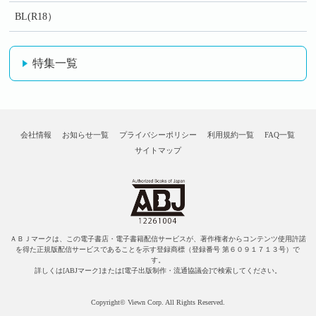
BL(R18）
特集一覧
会社情報
お知らせ一覧
プライバシーポリシー
利用規約一覧
FAQ一覧
サイトマップ
ＡＢＪマークは、この電子書店・電子書籍配信サービスが、著作権者からコンテンツ使用許諾
を得た正規版配信サービスであることを示す登録商標（登録番号 第６０９１７１３号）で
す。
詳しくは[ABJマーク]または[電子出版制作・流通協議会]で検索してください。
Copyright© Viewn Corp. All Rights Reserved.