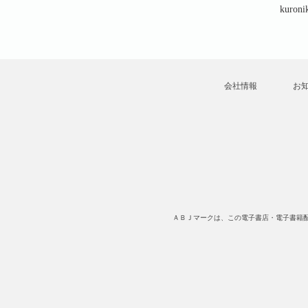
Kun
kuronika・MaruKun
kuronika・MaruKun
kuron
会社情報
お
ＡＢＪマークは、この電子書店・電子書籍