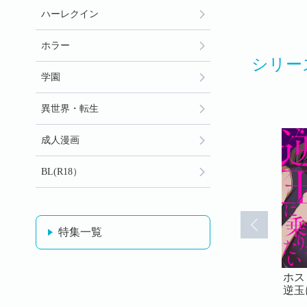
ハーレクイン
ホラー
シリー
学園
異世界・転生
成人漫画
BL(R18）
特集一覧
ブの内勤は
ホストクラブの内勤は
ホストクラブの内勤は
ホス
たい（フル
逆玉に乗りたい（フル
逆玉に乗りたい（フル
逆玉
31)
カラー）(32)
カラー）(33)