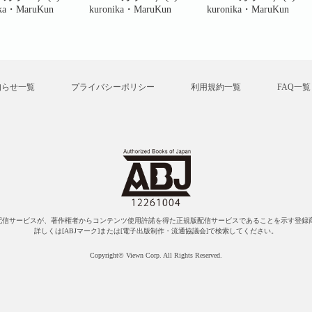
ika・MaruKun
kuronika・MaruKun
kuronika・MaruKun
知らせ一覧
プライバシーポリシー
利用規約一覧
FAQ一覧
配信サービスが、著作権者からコンテンツ使用許諾を得た正規版配信サービスであることを示す登録商
詳しくは[ABJマーク]または[電子出版制作・流通協議会]で検索してください。
Copyright© Viewn Corp. All Rights Reserved.