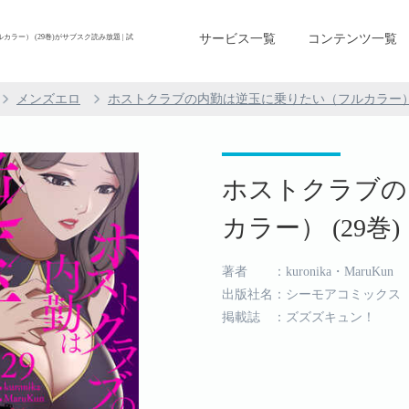
サービス一覧
コンテンツ一覧
ー） (29巻)がサブスク読み放題 | 試
メンズエロ
ホストクラブの内勤は逆玉に乗りたい（フルカラー
ホストクラブの
カラー） (29巻)
著者 ：kuronika・MaruKun
出版社名：シーモアコミックス
掲載誌 ：ズズズキュン！