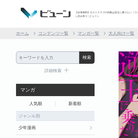
【全巻無料】ホストクラブの内勤は逆玉に乗りたい（フルカラ
し読み有り | ビューン
ホーム
コンテンツ一覧
マンガ一覧
大人向け一覧
詳細検索
マンガ
人気順
新着順
ジャンル別
少年漫画