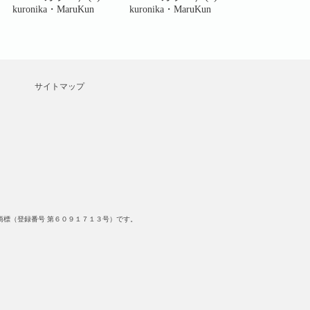
kuronika・MaruKun
kuronika・MaruKun
kuronika・Mar
サイトマップ
標（登録番号 第６０９１７１３号）です。