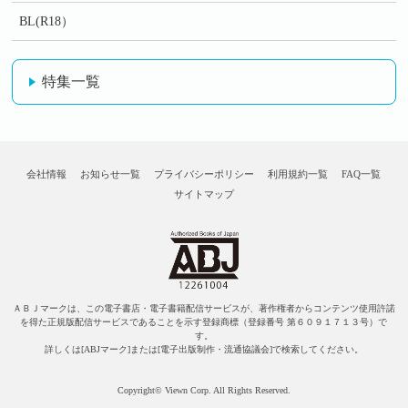
BL(R18）
特集一覧
会社情報
お知らせ一覧
プライバシーポリシー
利用規約一覧
FAQ一覧
サイトマップ
ＡＢＪマークは、この電子書店・電子書籍配信サービスが、著作権者からコンテンツ使用許諾
を得た正規版配信サービスであることを示す登録商標（登録番号 第６０９１７１３号）で
す。
詳しくは[ABJマーク]または[電子出版制作・流通協議会]で検索してください。
Copyright© Viewn Corp. All Rights Reserved.