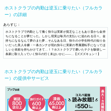
ホストクラブの内勤は逆玉に乗りたい（フルカラ
ー）の詳細
あらすじ：
ホストクラブで内勤として働く快斗は実家が貧乏なこともあり昔から金持
ちになることが夢だった。しかし現実は毎月の支払いに追われる日々。金
持ちになるなんて夢のまた夢…そんなある日、快斗の小学生時代の知り合
いだった美人令嬢・一条カンナが現れ快斗に実家の専属運転手になってほ
しいと依頼を持ちかけてきて…！？ホストクラブで磨いたテクを駆使し一
条家に取り入っていく快斗の行く末はいかに――…【ズズズキュン！】
ホストクラブの内勤は逆玉に乗りたい（フルカラ
ー）の提供中サービス