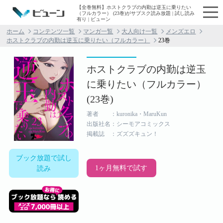
【全巻無料】ホストクラブの内勤は逆玉に乗りたい
（フルカラー） (23巻)がサブスク読み放題 | 試し読み
有り | ビューン
ホーム
コンテンツ一覧
マンガ一覧
大人向け一覧
メンズエロ
ホストクラブの内勤は逆玉に乗りたい（フルカラー）
23巻
ホストクラブの内勤は逆玉
に乗りたい（フルカラー）
(23巻)
著者 ：kuronika・MaruKun
出版社名：シーモアコミックス
掲載誌 ：ズズズキュン！
ブック放題で試し
1ヶ月無料で試す
読み