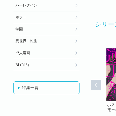
ハーレクイン
ホラー
シリー
学園
異世界・転生
成人漫画
BL(R18）
特集一覧
ブの内勤は
ホストクラブの内勤は
ホストクラブの内勤は
ホス
たい（フル
逆玉に乗りたい（フル
逆玉に乗りたい（フル
逆玉
31)
カラー）(32)
カラー）(33)