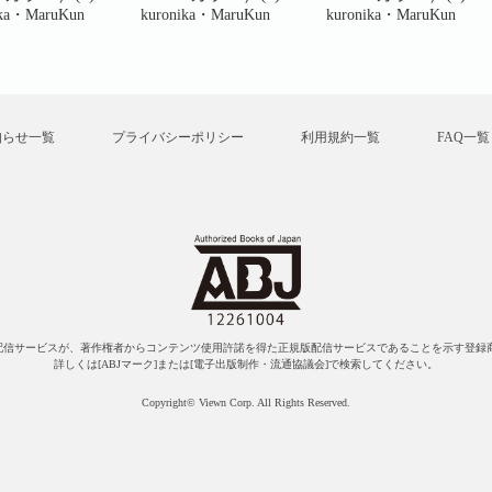
ika・MaruKun
kuronika・MaruKun
kuronika・MaruKun
知らせ一覧
プライバシーポリシー
利用規約一覧
FAQ一覧
配信サービスが、著作権者からコンテンツ使用許諾を得た正規版配信サービスであることを示す登録商
詳しくは[ABJマーク]または[電子出版制作・流通協議会]で検索してください。
Copyright© Viewn Corp. All Rights Reserved.