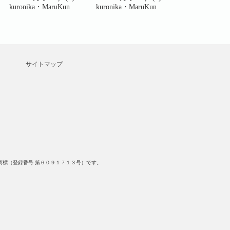
kuronika・MaruKun
kuronika・MaruKun
kuronika・Mar
サイトマップ
標（登録番号 第６０９１７１３号）です。