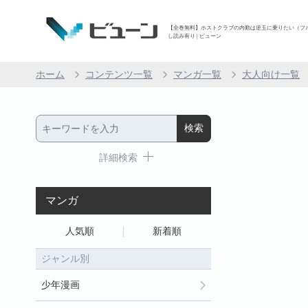
【全巻無料】ホストクラブの内勤は逆玉に乗りたい（フルカラ
し読み有り | ビューン
ホーム
コンテンツ一覧
マンガ一覧
大人向け一覧
詳細検索
マンガ
人気順
新着順
ジャンル別
少年漫画