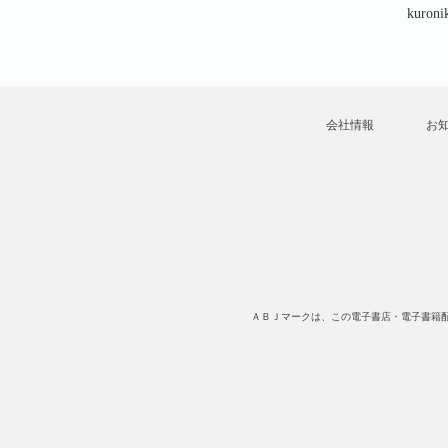
Kun
kuronika・MaruKun
kuronika・MaruKun
kuron
会社情報
お
ＡＢＪマークは、この電子書店・電子書籍