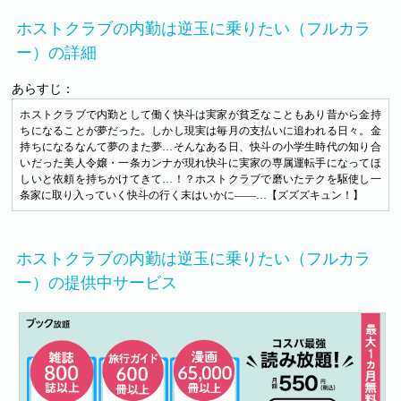
ホストクラブの内勤は逆玉に乗りたい（フルカラ
ー）の詳細
あらすじ：
ホストクラブで内勤として働く快斗は実家が貧乏なこともあり昔から金持
ちになることが夢だった。しかし現実は毎月の支払いに追われる日々。金
持ちになるなんて夢のまた夢…そんなある日、快斗の小学生時代の知り合
いだった美人令嬢・一条カンナが現れ快斗に実家の専属運転手になってほ
しいと依頼を持ちかけてきて…！？ホストクラブで磨いたテクを駆使し一
条家に取り入っていく快斗の行く末はいかに――…【ズズズキュン！】
ホストクラブの内勤は逆玉に乗りたい（フルカラ
ー）の提供中サービス