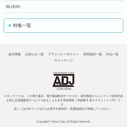
BL(R18）
特集一覧
会社情報
お知らせ一覧
プライバシーポリシー
利用規約一覧
FAQ一覧
サイトマップ
ＡＢＪマークは、この電子書店・電子書籍配信サービスが、著作権者からコンテンツ使用許諾
を得た正規版配信サービスであることを示す登録商標（登録番号 第６０９１７１３号）で
す。
詳しくは[ABJマーク]または[電子出版制作・流通協議会]で検索してください。
Copyright© Viewn Corp. All Rights Reserved.