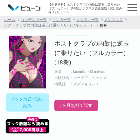
【全巻無料】ホストクラブの内勤は逆玉に乗りたい
（フルカラー） (18巻)がサブスク読み放題 | 試し読み
有り | ビューン
ホーム
コンテンツ一覧
マンガ一覧
大人向け一覧
メンズエロ
ホストクラブの内勤は逆玉に乗りたい（フルカラー）
18巻
ホストクラブの内勤は逆玉
に乗りたい（フルカラー）
(18巻)
著者 ：kuronika・MaruKun
出版社名：シーモアコミックス
掲載誌 ：ズズズキュン！
ブック放題で試し
1ヶ月無料で試す
読み