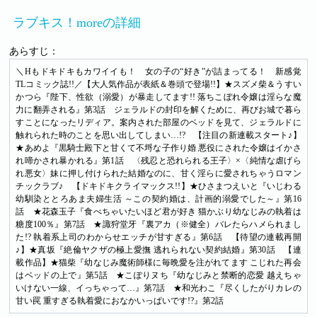
ラブキス！moreの詳細
あらすじ：
＼Hもドキドキもカワイイも！ 女の子の“好き”が詰まってる！ 新感覚
TLコミック誌!!／【大人気作品が表紙＆巻頭で登場!!】★スズメ柴＆うすい
かつら『陛下、性欲（溺愛）が暴走してます!! 落ちこぼれ令嬢は淫らな魔
力に翻弄される』第3話 ジェラルドの封印を解くために、再びお城で暮ら
すことになったリディア。案内された部屋のベッドを見て、ジェラルドに
触れられた時のことを思い出してしまい…!? 【注目の新連載スタート♪】
★あめよ『黒騎士殿下と甘くて不埒な子作り婚 悪役にされた令嬢はイかさ
れ啼かされ暴かれる』第1話 〈残忍と恐れられる王子〉×〈純情な虐げら
れ悪女〉妹に押し付けられた結婚なのに、甘く淫らに愛されちゃうロマン
チックラブ♪ 【ドキドキクライマックス!!】★ひさまつえいと『いじわる
幼馴染ととろあま夫婦生活 ～この契約婚は、計画的溺愛でした～』第16
話 ★花森玉子『食べちゃいたいほど君が好き 猫かぶり幼なじみの執着は
糖度100％』第7話 ★諏狩堂牙『裏アカ（※健全）バレたらハメられまし
た!? 執着系上司のわからせエッチが甘すぎる』第6話 【待望の連載再開
♪】★真坂『絶倫ヤクザの極上愛撫 逃れられない契約結婚』第30話 【連
載作品】★猫柴『幼なじみ魔術師様に毎晩愛を注がれてます こじれた再会
はベッドの上で』第5話 ★こぽりヌち『幼なじみと禁断的恋愛 越えちゃ
いけない一線、イっちゃって…』第7話 ★和光わこ『尽くしたがりカレの
甘い罠 重すぎる執着愛におなかいっぱいです!?』第2話