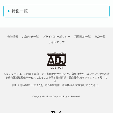
特集一覧
会社情報
お知らせ一覧
プライバシーポリシー
利用規約一覧
FAQ一覧
サイトマップ
ＡＢＪマークは、この電子書店・電子書籍配信サービスが、著作権者からコンテンツ使用許諾
を得た正規版配信サービスであることを示す登録商標（登録番号 第６０９１７１３号）で
す。
詳しくは[ABJマーク]または[電子出版制作・流通協議会]で検索してください。
Copyright© Viewn Corp. All Rights Reserved.