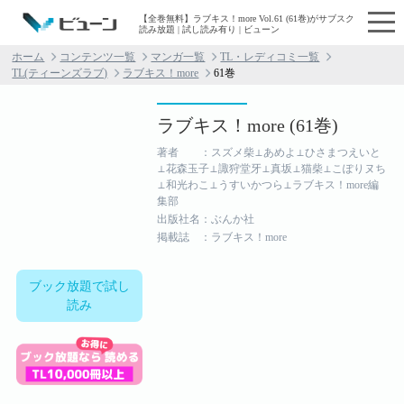
【全巻無料】ラブキス！more Vol.61 (61巻)がサブスク
読み放題 | 試し読み有り | ビューン
ホーム
コンテンツ一覧
マンガ一覧
TL・レディコミ一覧
TL(ティーンズラブ)
ラブキス！more
61巻
ラブキス！more (61巻)
著者 ：スズメ柴⊥あめよ⊥ひさまつえいと
⊥花森玉子⊥諏狩堂牙⊥真坂⊥猫柴⊥こぽりヌち
⊥和光わこ⊥うすいかつら⊥ラブキス！more編
集部
出版社名：ぶんか社
掲載誌 ：ラブキス！more
ブック放題で試し
読み