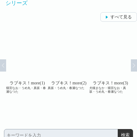
シリーズ
すべて見る
e
ラブキス！more(1)
ラブキス！more(2)
ラブキス！more(3)
猫宮なお・うめ丸・真坂・春
真坂・うめ丸・春瀬なつた
犬槻まなか・猫宮なお・真
cr
瀬なつた
坂・うめ丸・春瀬なつた
め丸
⊥ユ
めよ
ら⊥