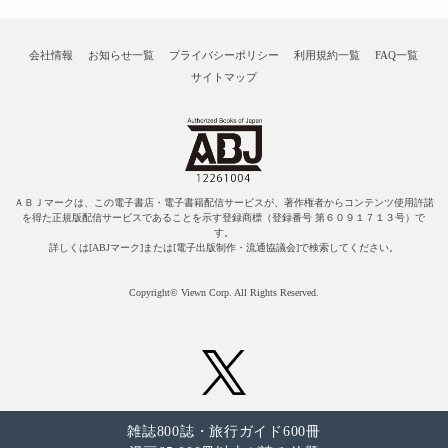
会社情報
お知らせ一覧
プライバシーポリシー
利用規約一覧
FAQ一覧
サイトマップ
ＡＢＪマークは、この電子書店・電子書籍配信サービスが、著作権者からコンテンツ使用許諾
を得た正規版配信サービスであることを示す登録商標（登録番号 第６０９１７１３号）で
す。
詳しくは[ABJマーク]または[電子出版制作・流通協議会]で検索してください。
Copyright© Viewn Corp. All Rights Reserved.
雑誌800誌・旅行ガイド600冊