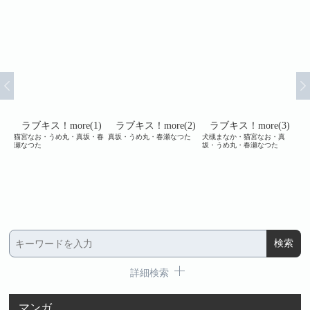
e
ラブキス！more(1)
ラブキス！more(2)
ラブキス！more(3)
猫宮なお・うめ丸・真坂・春
真坂・うめ丸・春瀬なつた
犬槻まなか・猫宮なお・真
cr
瀬なつた
坂・うめ丸・春瀬なつた
め丸
⊥ユ
めよ
ら⊥
詳細検索
マンガ