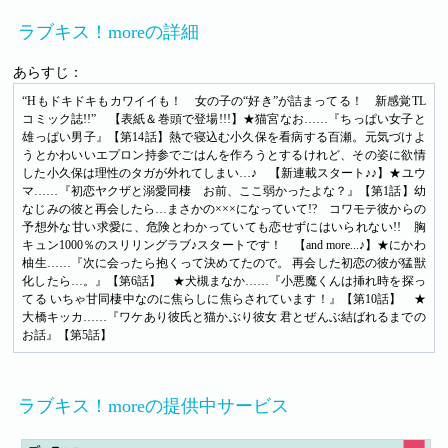
ラブキス！moreの詳細
あらすじ：
“Hもドキドキもカワイイも！ 女の子の“好き”が詰まってる！ 新感覚TL
コミック誌!!” 【表紙＆巻頭で登場!!!】★猫宮なお……『ちっぱい女子と
雄っぱい男子』【第14話】熱で寝込む小久保を看病する百瀬。元気づけよ
うとかわいいエプロン持参でごはんを作ろうとするけれど、その姿に欲情
した小久保は理性のタガが外れてしまい…♪ 【新連載スタート♪♪】★ユウ
マ……『初恋ヤクザと溺愛同棲 お前、ここ弱かったよな？』【第1話】幼
なじみの彼と再会したら…まさかの×××になっていて!? コワモテ彼からの
予想外な甘い求愛に、危険とわかっていても恋せずにはいられない!! 胸
キュン1000％のスリリングラブ♪スタートです！ 【and more...♪】★にかわ
柚生……『次に会ったら抱くって決めてたので。 再会した初恋の彼が猛獣
化したら…。』【第6話】 ★犬槻まなか……『小悪魔くんは挿れ時を探っ
てる いちゃ甘同棲中なのに焦らしに焦らされています！』【第10話】 ★
大橋キッカ……『ワケあり彼氏と猫かぶり彼女 君とぜんぶ結ばれるまでの
お話』【第5話】
ラブキス！moreの提供中サービス