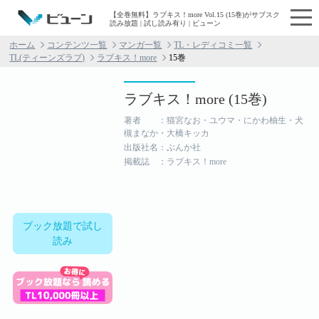
【全巻無料】ラブキス！more Vol.15 (15巻)がサブスク
読み放題 | 試し読み有り | ビューン
ホーム
コンテンツ一覧
マンガ一覧
TL・レディコミ一覧
TL(ティーンズラブ)
ラブキス！more
15巻
ラブキス！more (15巻)
著者 ：猫宮なお・ユウマ・にかわ柚生・犬
槻まなか・大橋キッカ
出版社名：ぶんか社
掲載誌 ：ラブキス！more
ブック放題で試し
読み