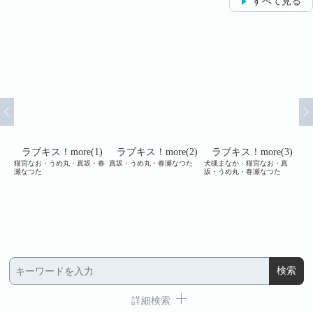
すべて見る
e
ラブキス！more(1)
ラブキス！more(2)
ラブキス！more(3)
猫宮なお・うめ丸・真坂・春
真坂・うめ丸・春瀬なつた
犬槻まなか・猫宮なお・真
cr
瀬なつた
坂・うめ丸・春瀬なつた
め丸
⊥ユ
めよ
ら⊥
詳細検索