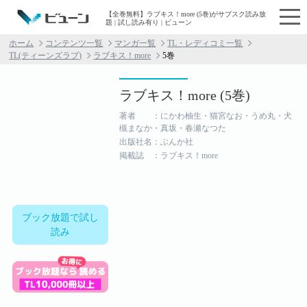
【全巻無料】ラブキス！more (5巻)がサブスク読み放
題 | 試し読み有り | ビューン
ホーム
コンテンツ一覧
マンガ一覧
TL・レディコミ一覧
TL(ティーンズラブ)
ラブキス！more
5巻
ラブキス！more (5巻)
著者 ：にかわ柚生・猫宮なお・うめ丸・犬
槻まなか・真坂・春瀬なつた
出版社名：ぶんか社
掲載誌 ：ラブキス！more
ブック放題で試し
読み