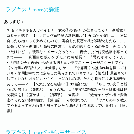
ラブキス！moreの詳細
あらすじ：
“Hもドキドキもカワイイも！ 女の子の“好き”が詰まってる！ 新感覚TL
コミック誌!!” 【＼大注目作家待望の新連載♪／】★にかわ柚生……『次に
会ったら抱くって決めてたので。 再会した初恋の彼が猛獣化したら…。』
緊張しながら参加した高校の同窓会。初恋の彼と会えるのを楽しみにして
いたけれど…。硬派なイメージだったのに、再会した彼は突然唇を奪って
きて――!? 真面目な彼がケダモノに急成長!! 『隠れオオカミくん』
×『純情女子』再会から始まる胸キュンラブストーリーがスタートです♪
【＼待望の第2話！／】★犬槻まなか……『小悪魔くんは挿れ時を探ってる
いちゃ甘同棲中なのに焦らしに焦らされています！』【第2話】最後までH
してくれない咲良にもやもやしっぱなしの純。そんな咲良にはある秘密が
あって――？ 【＼気になる続編♪／】★猫宮なお……『ちっぱい女子と雄
っぱい男子』【第9話】 ★うめ丸……『平安獣婚物語 ～獣人旦那様は処
女花嫁を甘く蕩かす～』【第5話】 ★真坂……『絶倫ヤクザの極上愛撫
逃れられない契約結婚』【第5話】 ★春瀬なつた……『ヤクザの味を教え
てやるよって言われると思っていたら溺愛されて困惑しています!!』【第5
話】
ラブキス！moreの提供中サービス