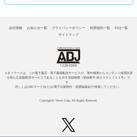
会社情報
お知らせ一覧
プライバシーポリシー
利用規約一覧
FAQ一覧
サイトマップ
ＡＢＪマークは、この電子書店・電子書籍配信サービスが、著作権者からコンテンツ使用許諾
を得た正規版配信サービスであることを示す登録商標（登録番号 第６０９１７１３号）で
す。
詳しくは[ABJマーク]または[電子出版制作・流通協議会]で検索してください。
Copyright© Viewn Corp. All Rights Reserved.