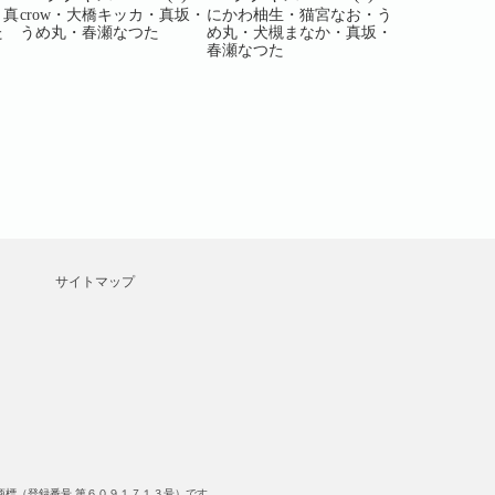
・真
crow・大橋キッカ・真坂・
にかわ柚生・猫宮なお・う
うめ丸・坂木
た
うめ丸・春瀬なつた
め丸・犬槻まなか・真坂・
吾味屋ハチ・c
春瀬なつた
犬槻まなか
サイトマップ
標（登録番号 第６０９１７１３号）です。