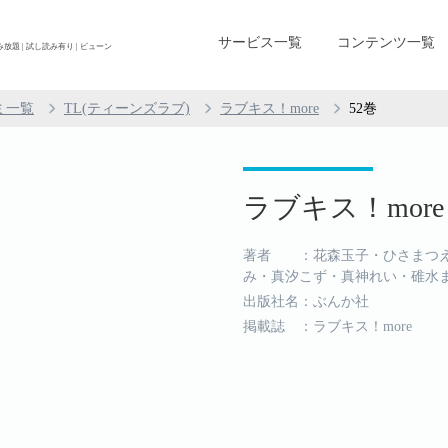
サービス一覧
コンテンツ一覧
み放題 | 試し読み有り | ビューン
ミ一覧
TL(ティーンズラブ)
ラブキス！more
52巻
ラブキス！more 
著者 ：花森玉子・ひさまつえ
み・真汐こず・真神れい・碓水ま
出版社名：ぶんか社
掲載誌 ：ラブキス！more