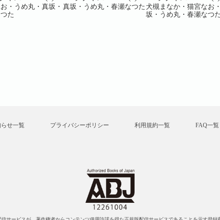
なお・うめ丸・真坂・
真坂・うめ丸・春瀬なつた
犬槻まなか・猫宮なお
なつた
坂・うめ丸・春瀬なつ
知らせ一覧
プライバシーポリシー
利用規約一覧
FAQ一覧
配信サービスが、著作権者からコンテンツ使用許諾を得た正規版配信サービスであることを示す登録商