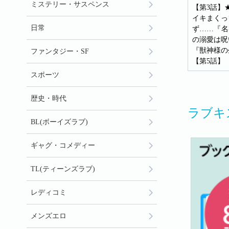
ミステリー・サスペンス
【第3話】
イキまくっ
日常
ず……『名
の溺愛は呪
『獣神様の
ファンタジー・SF
【第5話】
スポーツ
歴史・時代
ラブキ
BL(ボーイズラブ)
ギャグ・コメディー
TL(ティーンズラブ)
レディコミ
メンズエロ