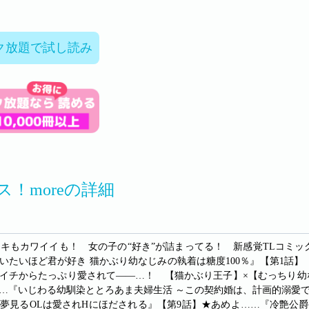
ク放題で試し読み
ス！moreの詳細
ドキもカワイイも！ 女の子の“好き”が詰まってる！ 新感覚TLコミック
いたいほど君が好き 猫かぶり幼なじみの執着は糖度100％』【第1話
イチからたっぷり愛されて――…！ 【猫かぶり王子】×【むっちり幼なじみ】
…『いじわる幼馴染ととろあま夫婦生活 ～この契約婚は、計画的溺愛
? 夢見るOLは愛されHにほだされる』【第9話】★あめよ……『冷艶