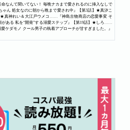
任命なんて聞いてない！ 毎晩ナカまで愛されるのに挿入なしで
ちゃん 処女なのに朝から晩まで愛され中』【第3話】★真汐こ
】★真神れい＆大江戸ウメコ……『神島古物商店の恋愛事変 そ
がある 私を“開発”する溺愛ステップ』【第19話】★しろ……
溺愛ケダモノ クール男子の執着アプローチが甘すぎました。』