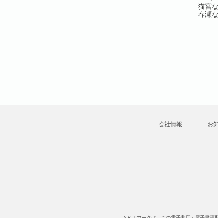
60)
Vol.61(61)
Vol.62(62)
猫宮
春瀬
⊥ひさまつ
スズメ柴⊥あめよ⊥ひさま
和光わこ⊥碓水まよ⊥柴寅
よ⊥柴寅⊥
つえいと⊥花森玉子⊥諏狩
⊥ユウマ⊥猫柴⊥スズメ柴
メ柴⊥あず
堂牙⊥真坂⊥猫柴⊥こぽり
⊥あめよ⊥古賀てっこ⊥う
つら⊥ラブ
ヌち⊥和光わこ⊥うすいか
すいかつら⊥ラブキス！
集部
つら⊥ラブキス！more編集
more編集部
部
会社情報
お
ＡＢＪマークは、この電子書店・電子書籍