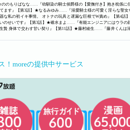
★ののもりばなな……『幼馴染の騎士侯爵様の【愛撫付き】抱き枕係に
てます』【第3話】★なるみゆみ……『溺愛騎士様の可愛く淫らな聖女
器な私の初イキ事情。 オトナの玩具と遅漏な巨根でW責め』【第4話
いのせいです』【第3話】★碓水まよ……『有能エンジニアにはウラの顔
生贄 身体で交わす甘い契り』【第11話】★藤村綾生……『藤井くんは
ス！moreの提供中サービス