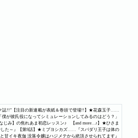
誌!!”【注目の新連載が表紙＆巻頭で登場!!】★花森玉子……
】「僕が彼氏役になってシミュレーションしてみるのはどう？」
の焦れあま初恋レッスン♪ 【and more...♪】★ひさま
でした～』【第9話】★ミブヨシカズ……『スパダリ王子は体の
公爵と甘イキ夜伽 没落令嬢はハジメテから絶頂させられてます』