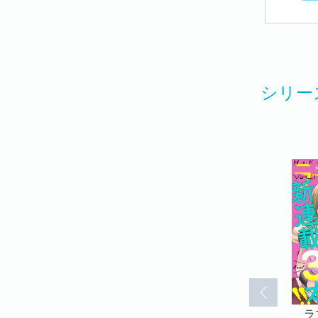
シリー
more
ラブキス！more
ラブキス！more
ラ