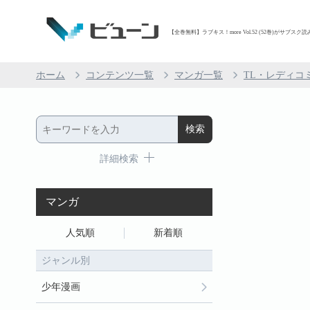
【全巻無料】ラブキス！more Vol.52 (52巻)がサブスク読
ホーム
コンテンツ一覧
マンガ一覧
TL・レディコ
詳細検索
マンガ
人気順
新着順
ジャンル別
少年漫画