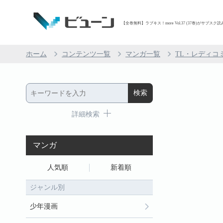
【全巻無料】ラブキス！more Vol.37 (37巻)がサブスク読
ホーム
コンテンツ一覧
マンガ一覧
TL・レディコ
詳細検索
マンガ
人気順
新着順
ジャンル別
少年漫画