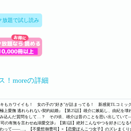
ク放題で試し読み
ス！moreの詳細
ドキもカワイイも！ 女の子の“好き”が詰まってる！ 新感覚TLコミック
極上愛撫 逃れられない契約結婚』【第25話】雄介に嫉妬し、由紀を
み込んだ質問をして…？ その頃、雄介は昔のことを思い出していて―
曹司の有無を言わせぬ溺愛交渉』【第1話】絶対こんなやつを好きにな
わって――…。【不愛想御曹司】×【恋愛ぽんこつ女子】のズレまくり