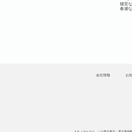
60)
Vol.61(61)
Vol.62(62)
猫宮
春瀬
⊥ひさまつ
スズメ柴⊥あめよ⊥ひさま
和光わこ⊥碓水まよ⊥柴寅
よ⊥柴寅⊥
つえいと⊥花森玉子⊥諏狩
⊥ユウマ⊥猫柴⊥スズメ柴
メ柴⊥あず
堂牙⊥真坂⊥猫柴⊥こぽり
⊥あめよ⊥古賀てっこ⊥う
つら⊥ラブ
ヌち⊥和光わこ⊥うすいか
すいかつら⊥ラブキス！
集部
つら⊥ラブキス！more編集
more編集部
部
会社情報
お
ＡＢＪマークは、この電子書店・電子書籍