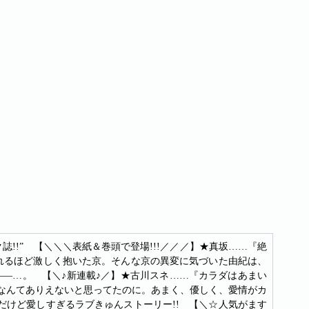
誌!!” 【＼＼＼表紙＆巻頭で登場!!!／／／】★真坂……『絶
壊れるほど激しく抱いた京。そんな京の異変に気づいた由紀は、
―…。 【＼♪新連載♪／】★古川スネ……『カラダはあまい
るなんてありえないと思ってたのに。あまく、優しく、愛情がカ
だけど愛しすぎるラブきゅんストーリー!! 【＼☆人気がます