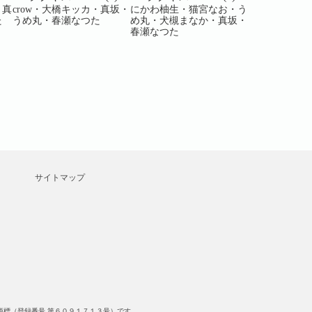
・真
crow・大橋キッカ・真坂・
にかわ柚生・猫宮なお・う
うめ丸・坂木
た
うめ丸・春瀬なつた
め丸・犬槻まなか・真坂・
吾味屋ハチ・c
春瀬なつた
犬槻まなか
サイトマップ
標（登録番号 第６０９１７１３号）です。