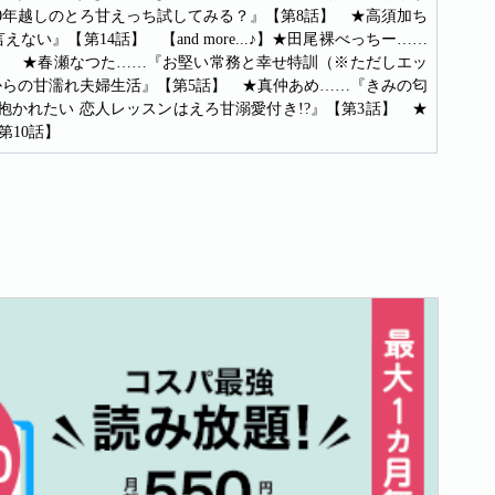
0年越しのとろ甘えっち試してみる？』【第8話】 ★高須加ち
』【第14話】 【and more...♪】★田尾裸べっちー……
話】 ★春瀬なつた……『お堅い常務と幸せ特訓（※ただしエッ
からの甘濡れ夫婦生活』【第5話】 ★真仲あめ……『きみの匂
抱かれたい 恋人レッスンはえろ甘溺愛付き!?』【第3話】 ★
10話】