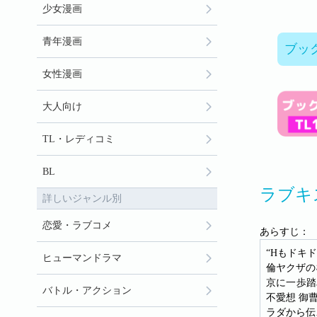
少女漫画
青年漫画
ブッ
女性漫画
大人向け
TL・レディコミ
BL
ラブキ
詳しいジャンル別
恋愛・ラブコメ
あらすじ：
“Hもドキ
ヒューマンドラマ
倫ヤクザの
京に一歩踏
バトル・アクション
不愛想 御
ラダから伝