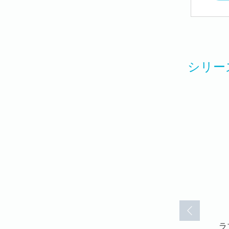
シリー
more
ラブキス！more
ラブキス！more
ラ