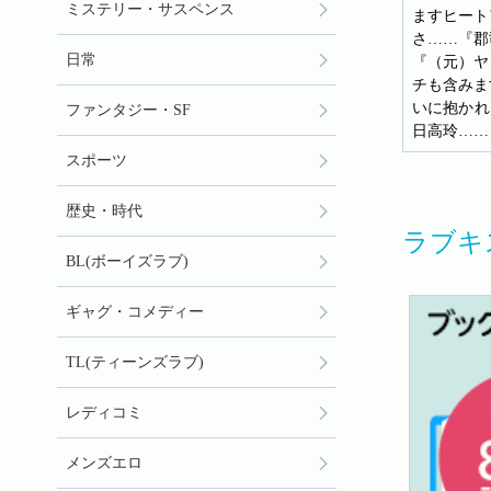
ミステリー・サスペンス
ますヒート
さ……『郡
日常
『（元）ヤ
チも含みま
いに抱かれ
ファンタジー・SF
日高玲……
スポーツ
歴史・時代
ラブキ
BL(ボーイズラブ)
ギャグ・コメディー
TL(ティーンズラブ)
レディコミ
メンズエロ