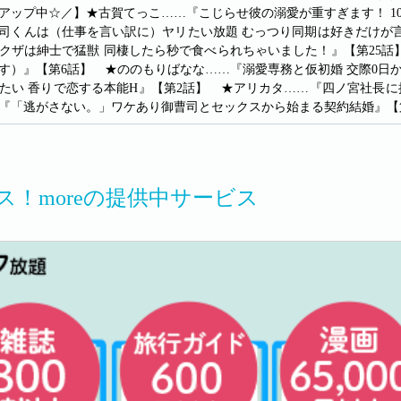
アップ中☆／】★古賀てっこ……『こじらせ彼の溺愛が重すぎます！ 1
司くんは（仕事を言い訳に）ヤリたい放題 むっつり同期は好きだけが言えない
クザは紳士で猛獣 同棲したら秒で食べられちゃいました！』【第25
す）』【第6話】 ★ののもりばなな……『溺愛専務と仮初婚 交際0日
たい 香りで恋する本能H』【第2話】 ★アリカタ……『四ノ宮社長に
『「逃がさない。」ワケあり御曹司とセックスから始まる契約結婚』【第
ス！moreの提供中サービス