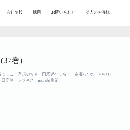
会社情報
採用
お問い合わせ
法人のお客様
(37巻)
てっこ・高須加ちさ・田尾裸べっちー・春瀬なつた・ののも
日高玲・ラブキス！more編集部