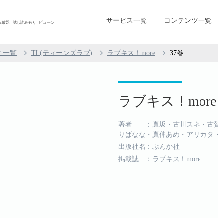
サービス一覧
コンテンツ一覧
み放題 | 試し読み有り | ビューン
ミ一覧
TL(ティーンズラブ)
ラブキス！more
37巻
ラブキス！more 
著者 ：真坂・古川スネ・古賀
りばなな・真仲あめ・アリカタ・
出版社名：ぶんか社
掲載誌 ：ラブキス！more