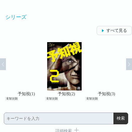
シリーズ
すべて見る
予知視(1)
予知視(2)
予知視(3)
滝智次朗
滝智次朗
滝智次朗
滝智
詳細検索