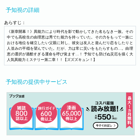
予知視の詳細
あらすじ：
《新章開幕！》異能力により時代を影で動かしてきた名もなき一族。その
中でも高校生の由理恵は秀でた能力を持っていた。その力をもって一族に
おける地位を確立したい父親に対し、彼女は友人と遊んだり恋をしたりと
人並みの平穏を望んでいた。だが、力は常に災いをもたらすもの…。由理
恵の選択が過酷すぎる運命を呼び覚ます…！ 予知でも防げぬ災厄を描く大
人気異能力ミステリー第二章！！【ズズズキュン！】
予知視の提供中サービス