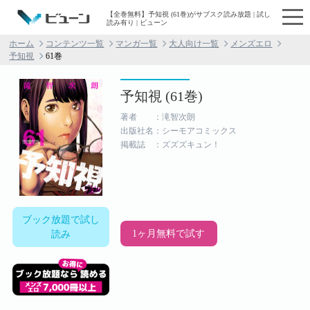
【全巻無料】予知視 (61巻)がサブスク読み放題 | 試し
読み有り | ビューン
ホーム
コンテンツ一覧
マンガ一覧
大人向け一覧
メンズエロ
予知視
61巻
予知視 (61巻)
著者 ：滝智次朗
出版社名：シーモアコミックス
掲載誌 ：ズズズキュン！
ブック放題で試し
1ヶ月無料で試す
読み