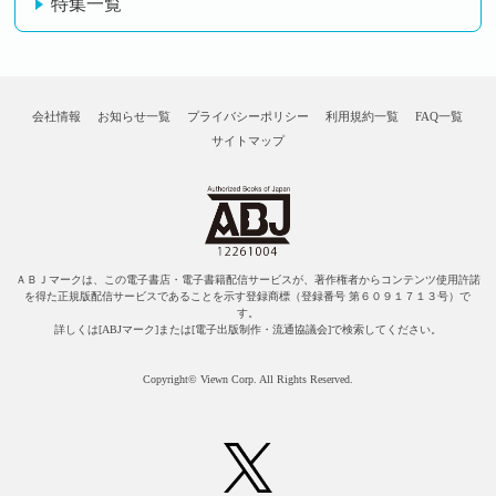
特集一覧
会社情報
お知らせ一覧
プライバシーポリシー
利用規約一覧
FAQ一覧
サイトマップ
ＡＢＪマークは、この電子書店・電子書籍配信サービスが、著作権者からコンテンツ使用許諾
を得た正規版配信サービスであることを示す登録商標（登録番号 第６０９１７１３号）で
す。
詳しくは[ABJマーク]または[電子出版制作・流通協議会]で検索してください。
Copyright© Viewn Corp. All Rights Reserved.