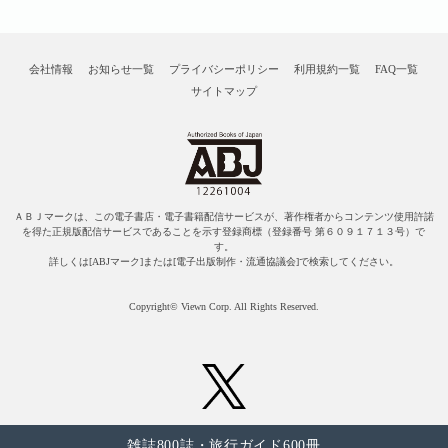
会社情報
お知らせ一覧
プライバシーポリシー
利用規約一覧
FAQ一覧
サイトマップ
ＡＢＪマークは、この電子書店・電子書籍配信サービスが、著作権者からコンテンツ使用許諾
を得た正規版配信サービスであることを示す登録商標（登録番号 第６０９１７１３号）で
す。
詳しくは[ABJマーク]または[電子出版制作・流通協議会]で検索してください。
Copyright© Viewn Corp. All Rights Reserved.
雑誌800誌・旅行ガイド600冊