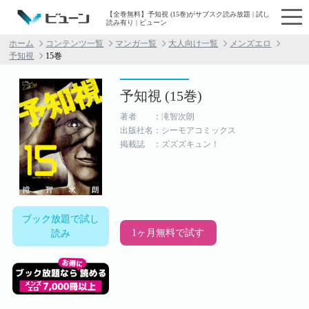
【全巻無料】予知視 (15巻)がサブスク読み放題 | 試し
読み有り | ビューン
ホーム
コンテンツ一覧
マンガ一覧
大人向け一覧
メンズエロ
予知視
15巻
予知視 (15巻)
著者 ：滝智次朗
出版社名：シーモアコミックス
掲載誌 ：ズズズキュン！
ブック放題で試し
1ヶ月無料で試す
読み