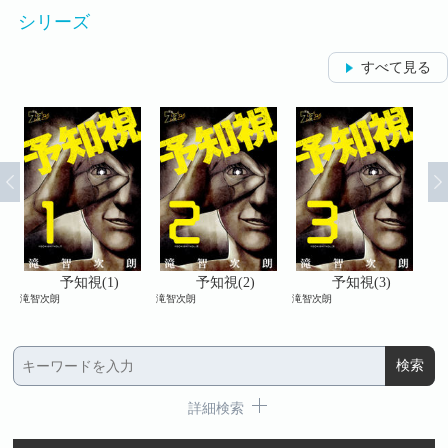
シリーズ
すべて見る
予知視(1)
予知視(2)
予知視(3)
滝智次朗
滝智次朗
滝智次朗
滝智
詳細検索