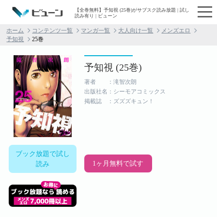
【全巻無料】予知視 (25巻)がサブスク読み放題 | 試し
読み有り | ビューン
ホーム
コンテンツ一覧
マンガ一覧
大人向け一覧
メンズエロ
予知視
25巻
予知視 (25巻)
著者 ：滝智次朗
出版社名：シーモアコミックス
掲載誌 ：ズズズキュン！
ブック放題で試し
1ヶ月無料で試す
読み