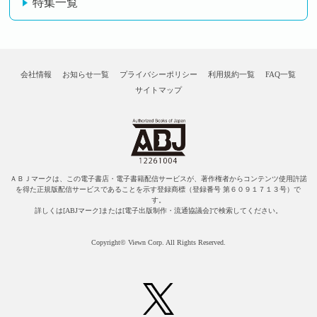
特集一覧
会社情報
お知らせ一覧
プライバシーポリシー
利用規約一覧
FAQ一覧
サイトマップ
ＡＢＪマークは、この電子書店・電子書籍配信サービスが、著作権者からコンテンツ使用許諾
を得た正規版配信サービスであることを示す登録商標（登録番号 第６０９１７１３号）で
す。
詳しくは[ABJマーク]または[電子出版制作・流通協議会]で検索してください。
Copyright© Viewn Corp. All Rights Reserved.