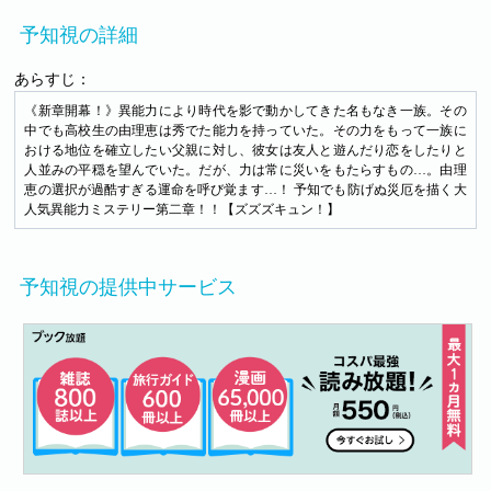
予知視の詳細
あらすじ：
《新章開幕！》異能力により時代を影で動かしてきた名もなき一族。その
中でも高校生の由理恵は秀でた能力を持っていた。その力をもって一族に
おける地位を確立したい父親に対し、彼女は友人と遊んだり恋をしたりと
人並みの平穏を望んでいた。だが、力は常に災いをもたらすもの…。由理
恵の選択が過酷すぎる運命を呼び覚ます…！ 予知でも防げぬ災厄を描く大
人気異能力ミステリー第二章！！【ズズズキュン！】
予知視の提供中サービス