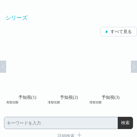
シリーズ
すべて見る
予知視(1)
予知視(2)
予知視(3)
滝智次朗
滝智次朗
滝智次朗
滝智
詳細検索