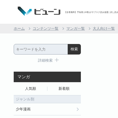
【全巻無料】予知視 (43巻)がサブスク読み放題 | 試し読み
ホーム
コンテンツ一覧
マンガ一覧
大人向け一覧
詳細検索
マンガ
人気順
新着順
ジャンル別
少年漫画