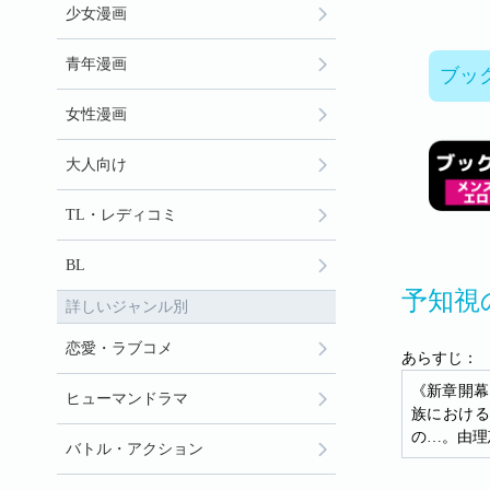
少女漫画
青年漫画
ブッ
女性漫画
大人向け
TL・レディコミ
BL
予知視
詳しいジャンル別
恋愛・ラブコメ
あらすじ：
《新章開幕
ヒューマンドラマ
族における
の…。由理
バトル・アクション