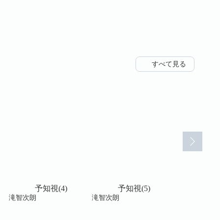
すべて見る
予知視(4)
予知視(5)
予知視
滝智次朗
滝智次朗
滝智次朗