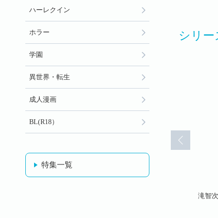
ハーレクイン
ホラー
シリー
学園
異世界・転生
成人漫画
BL(R18）
特集一覧
70)
予知視(71)
予知視(72)
滝智次朗
滝智次朗
滝智