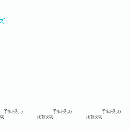
ズ
予知視(1)
予知視(2)
予知視(3)
次朗
滝智次朗
滝智次朗