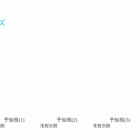
ズ
予知視(1)
予知視(2)
予知視(3)
次朗
滝智次朗
滝智次朗