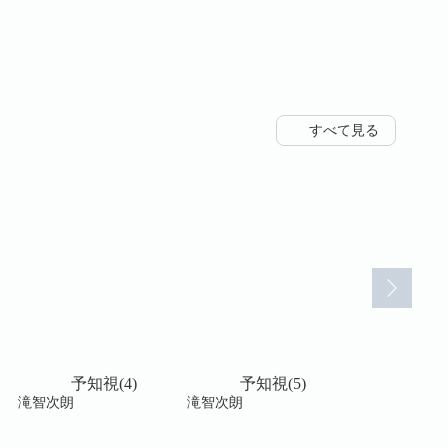
すべて見る
予知視(4)
予知視(5)
予知視
滝智次朗
滝智次朗
滝智次朗