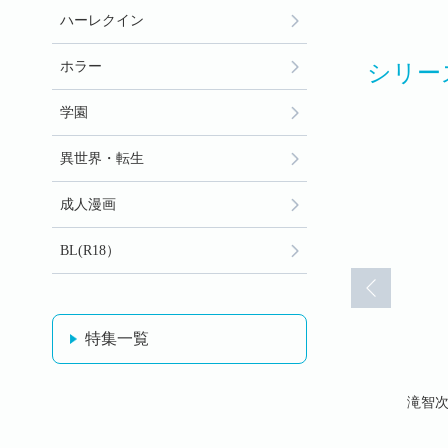
ハーレクイン
ホラー
シリー
学園
異世界・転生
成人漫画
BL(R18）
特集一覧
70)
予知視(71)
予知視(72)
滝智次朗
滝智次朗
滝智