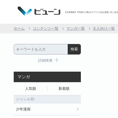
【全巻無料】予知視 (13巻)がサブスク読み放題 | 試し読み
ホーム
コンテンツ一覧
マンガ一覧
大人向け一覧
詳細検索
マンガ
人気順
新着順
ジャンル別
少年漫画