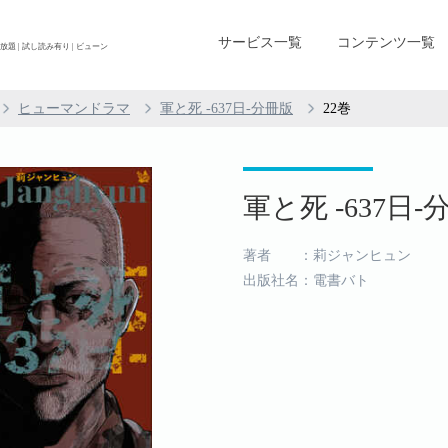
サービス一覧
コンテンツ一覧
放題 | 試し読み有り | ビューン
ヒューマンドラマ
軍と死 -637日-分冊版
22巻
軍と死 -637日-分
著者 ：莉ジャンヒュン
出版社名：電書バト