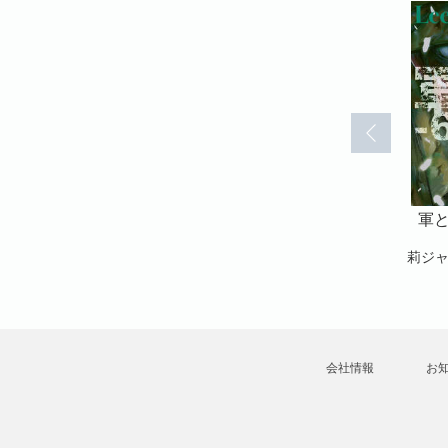
7日-分冊版
軍と死 -637日-分冊版
軍と死 -637日-分冊版
軍と
(29)
(30)
莉ジャンヒュン
莉ジャンヒュン
莉ジ
会社情報
お