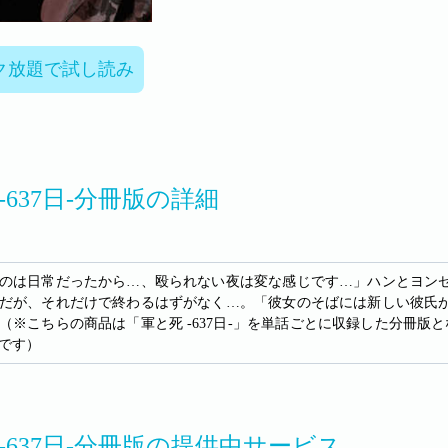
ク放題で試し読み
-637日-分冊版の詳細
のは日常だったから…、殴られない夜は変な感じです…」ハンとヨンゼ
だが、それだけで終わるはずがなく…。「彼女のそばには新しい彼氏
（※こちらの商品は「軍と死 -637日-」を単話ごとに収録した分冊版
です）
-637日-分冊版の提供中サービス