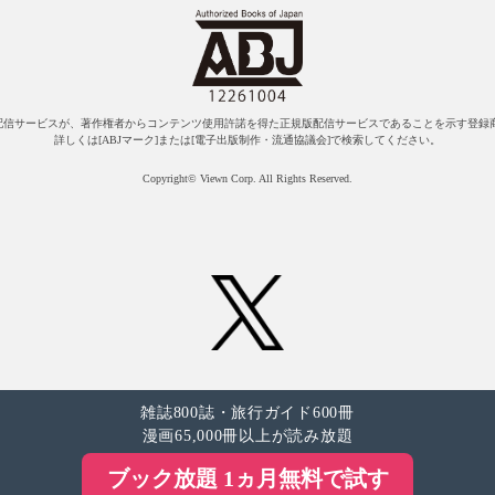
配信サービスが、著作権者からコンテンツ使用許諾を得た正規版配信サービスであることを示す登録商
詳しくは[ABJマーク]または[電子出版制作・流通協議会]で検索してください。
Copyright© Viewn Corp. All Rights Reserved.
雑誌800誌・旅行ガイド600冊
漫画65,000冊以上が読み放題
ブック放題 1ヵ月無料で試す