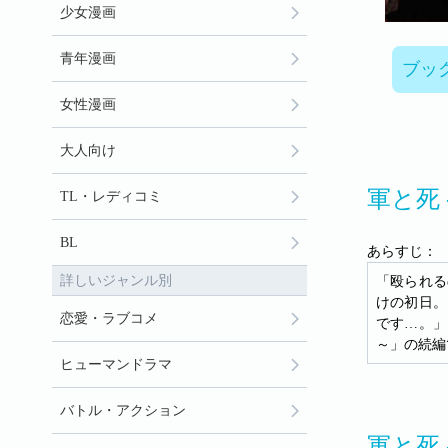
少女漫画
青年漫画
ブッ
女性漫画
大人向け
軍と死 
TL・レディコミ
BL
あらすじ：
詳しいジャンル別
「殴られる
けの初日。
恋愛・ラブコメ
です…。」
～」の続編
ヒューマンドラマ
バトル・アクション
軍と死 