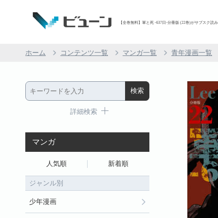
【全巻無料】軍と死 -637日-分冊版 (22巻)がサブスク読み
ホーム
コンテンツ一覧
マンガ一覧
青年漫画一覧
詳細検索
マンガ
人気順
新着順
ジャンル別
少年漫画