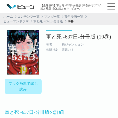
【全巻無料】軍と死 -637日-分冊版 (19巻)がサブスク
読み放題 | 試し読み有り | ビューン
ホーム
コンテンツ一覧
マンガ一覧
青年漫画一覧
ヒューマンドラマ
軍と死 -637日-分冊版
19巻
軍と死 -637日-分冊版 (19巻)
著者 ：莉ジャンヒュン
出版社名：電書バト
ブック放題で試し
読み
軍と死 -637日-分冊版の詳細