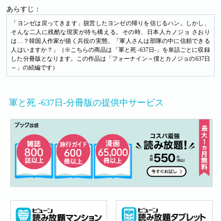
あらすじ：
「ヨンゼは戻ってきます」脱営したヨンゼの帰りを信じるハン。しかし、
そんな二人に残酷な現実が待ち構える。その時、日本人カノジョ さおり
は…？韓国人作家が描く兵役の実態。「軍人さんは部隊の中に信頼できる
人はいますか？」（※こちらの商品は「軍と死 -637日-」を単話ごとに収録
した分冊版となります。この作品は「フォーナイン～僕とカノジョの637日
～」の続編です）
軍と死 -637日-分冊版の提供中サービス