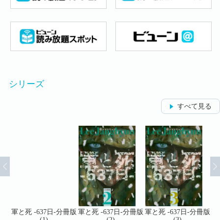
シリーズ
すべて見る
冊版
軍と死 -637日-分冊版
軍と死 -637日-分冊版
軍と死 -637日-分冊版
軍
(1)
(2)
(3)