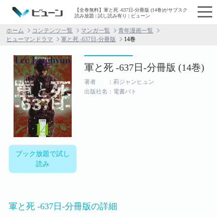
【全巻無料】軍と死 -637日-分冊版 (14巻)がサブスク
読み放題 | 試し読み有り | ビューン
ホーム
コンテンツ一覧
マンガ一覧
青年漫画一覧
ヒューマンドラマ
軍と死 -637日-分冊版
14巻
軍と死 -637日-分冊版 (14巻)
著者 ：莉ジャンヒュン
出版社名：電書バト
ブック放題で試し
読み
軍と死 -637日-分冊版の詳細