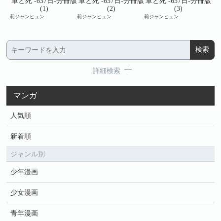
冊版
軍と死 -637日-分冊版
軍と死 -637日-分冊版
軍と死 -637日-分冊版
軍
(1)
(2)
(3)
莉ジャンヒュン
莉ジャンヒュン
莉ジャンヒュン
莉ジ
詳細検索
マンガ
人気順
新着順
ジャンル別
少年漫画
少女漫画
青年漫画