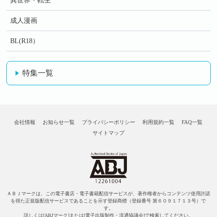
異世界・転生
成人漫画
BL(R18）
特集一覧
会社情報
お知らせ一覧
プライバシーポリシー
利用規約一覧
FAQ一覧
サイトマップ
ＡＢＪマークは、この電子書店・電子書籍配信サービスが、著作権者からコンテンツ使用許諾
を得た正規版配信サービスであることを示す登録商標（登録番号 第６０９１７１３号）で
す。
詳しくは[ABJマーク]または[電子出版制作・流通協議会]で検索してください。