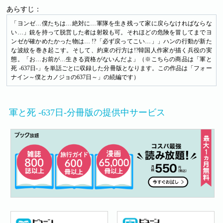
あらすじ：
「ヨンゼ…僕たちは…絶対に…軍隊を生き残って家に戻らなければならな
い…」銃を持って脱営した者は射殺も可。それほどの危険を冒してまでヨ
ンゼが確かめたかった物は… !?「必ず戻ってこい…」」ハンの行動が新た
な波紋を巻き起こす。そして、約束の行方は!?韓国人作家が描く兵役の実
態。「お…お前が…生きる資格がないんだよ」（※こちらの商品は「軍と
死 -637日-」を単話ごとに収録した分冊版となります。この作品は「フォー
ナイン～僕とカノジョの637日～」の続編です）
軍と死 -637日-分冊版の提供中サービス