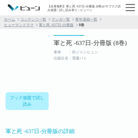
【全巻無料】軍と死 -637日-分冊版 (8巻)がサブスク読
み放題 | 試し読み有り | ビューン
ホーム
コンテンツ一覧
マンガ一覧
青年漫画一覧
ヒューマンドラマ
軍と死 -637日-分冊版
8巻
軍と死 -637日-分冊版 (8巻)
著者 ：莉ジャンヒュン
出版社名：電書バト
ブック放題で試し
読み
軍と死 -637日-分冊版の詳細