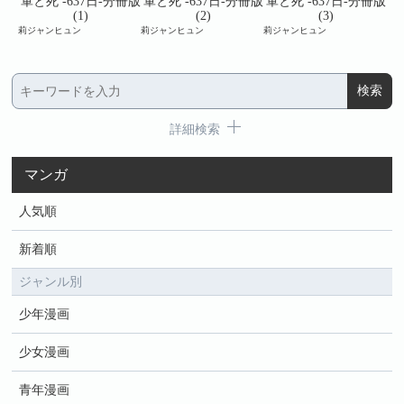
冊版
軍と死 -637日-分冊版
軍と死 -637日-分冊版
軍と死 -637日-分冊版
軍
(1)
(2)
(3)
莉ジャンヒュン
莉ジャンヒュン
莉ジャンヒュン
莉ジ
詳細検索
マンガ
人気順
新着順
ジャンル別
少年漫画
少女漫画
青年漫画