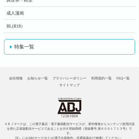
異世界・転生
成人漫画
BL(R18）
特集一覧
会社情報
お知らせ一覧
プライバシーポリシー
利用規約一覧
FAQ一覧
サイトマップ
ＡＢＪマークは、この電子書店・電子書籍配信サービスが、著作権者からコンテンツ使用許諾
を得た正規版配信サービスであることを示す登録商標（登録番号 第６０９１７１３号）で
す。
詳しくは[ABJマーク]または[電子出版制作・流通協議会]で検索してください。