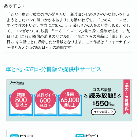
あらすじ：
「ただ一度だけ彼女の声が聞きたい」新兵ヨンゼのささやかな願いを叶え
ようとしたハンに襲いかかるあまりにも酷い仕打ち。『ごめん…ヨンゼ、
すべて僕のせいだ。本当にごめん…。』優しさが2人をより苦しめる。そし
て、ヨンゼがついに脱営…!!一方、イスミン少尉の身に危険が迫る…。刮
目せよ!!これが隣国の若者のリアル!!」（※こちらの商品は「軍と死-637
日-」を単話ごとに収録した分冊版となります。この作品は「フォーナイン
～僕とカノジョの637日～」の続編です）
軍と死 -637日-分冊版の提供中サービス