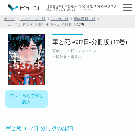
【全巻無料】軍と死 -637日-分冊版 (17巻)がサブスク
読み放題 | 試し読み有り | ビューン
ホーム
コンテンツ一覧
マンガ一覧
青年漫画一覧
ヒューマンドラマ
軍と死 -637日-分冊版
17巻
軍と死 -637日-分冊版 (17巻)
著者 ：莉ジャンヒュン
出版社名：電書バト
ブック放題で試し
読み
軍と死 -637日-分冊版の詳細