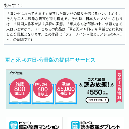
あらすじ：
「ヨンゼは戻ってきます」脱営したヨンゼの帰りを信じるハン。しかし、
そんな二人に残酷な現実が待ち構える。その時、日本人カノジョ さおり
は…？韓国人作家が描く兵役の実態。「軍人さんは部隊の中に信頼できる
人はいますか？」（※こちらの商品は「軍と死 -637日-」を単話ごとに収録
した分冊版となります。この作品は「フォーナイン～僕とカノジョの637日
～」の続編です）
軍と死 -637日-分冊版の提供中サービス