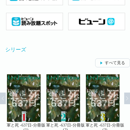
シリーズ
すべて見る
冊版
軍と死 -637日-分冊版
軍と死 -637日-分冊版
軍と死 -637日-分冊版
軍
(1)
(2)
(3)