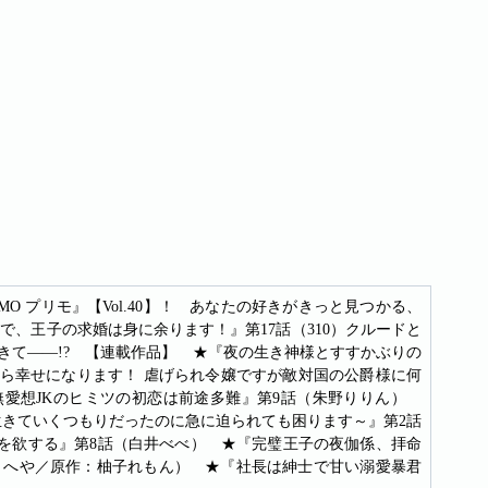
O プリモ』【Vol.40】！ あなたの好きがきっと見つかる、
、王子の求婚は身に余ります！』第17話（310）クルードと
きて――!? 【連載作品】 ★『夜の生き神様とすすかぶりの
から幸せになります！ 虐げられ令嬢ですが敵対国の公爵様に何
 無愛想JKのヒミツの初恋は前途多難』第9話（朱野りりん）
生きていくつもりだったのに急に迫られても困ります～』第2話
薬を欲する』第8話（白井べべ） ★『完璧王子の夜伽係、拝命
：へや／原作：柚子れもん） ★『社長は紳士で甘い溺愛暴君