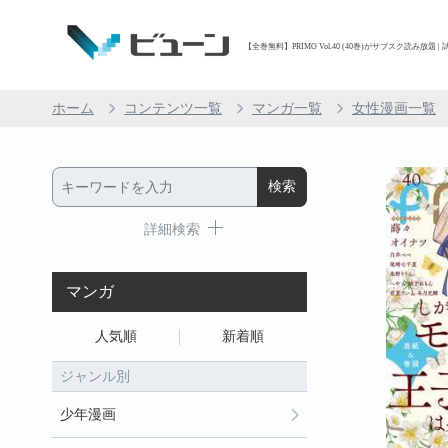
【全巻無料】PRIMO Vol.40 (40巻)がサブスク読み放題 |
ホーム
コンテンツ一覧
マンガ一覧
女性漫画一覧
詳細検索
マンガ
人気順
新着順
ジャンル別
少年漫画