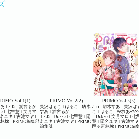
ズ
RIMO Vol.1(1)
PRIMO Vol.2(2)
PRIMO Vol.3(3)
あ⊥≠35⊥潤宮るか
美波はるこ⊥はるこ⊥紡木
≠35⊥紡木すあ⊥美波は
kko⊥七里慧⊥文月マ
すあ⊥潤宮るか
こ⊥はるこ⊥桜坂あやの
名ユキ⊥古池マヤ⊥
⊥≠35⊥Dokko⊥七里慧⊥陽
⊥Dokko⊥文月マロ⊥七
林檎⊥PRIMO編集部
名ユキ⊥古池マヤ⊥PRIMO
慧⊥陽名ユキ⊥古池マヤ
編集部
踊る毒林檎⊥PRIMO編