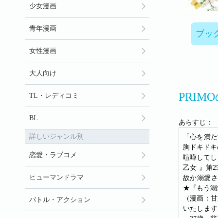
少女漫画
青年漫画
ブッ
女性漫画
大人向け
PRIM
TL・レディコミ
BL
あらすじ：
詳しいジャンル別
「心を満た
胸ドキドキ
恋愛・ラブコメ
喧嘩してし
乙女 』第
ヒューマンドラマ
故か溺愛さ
★『もう溺
（漫画：甘
バトル・アクション
いたします