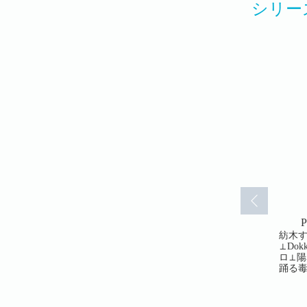
シリー
.42(42)
PRIMO Vol.43(43)
PRIMO Vol.44(44)
P
タミカ⊥オ
甘夏テン⊥あましま⊥オイ
オイナツ⊥紡木すあ⊥甘夏
紡木す
ン⊥朱野り
ナツ⊥310⊥へや⊥吉良悠⊥
テン⊥朱野りりん⊥尾崎七
⊥Do
野なえ⊥白
尾崎七千夏⊥4U⊥いちかわ
千夏⊥へや⊥天野なえ⊥白
ロ⊥陽
クレイン⊥
有花⊥七月タミカ⊥冬月光
井べべ⊥いちかわ有花⊥琴
踊る毒
れもん
輝⊥柚子れもん⊥クレイン
子⊥冬月光輝⊥柚子れもん
⊥PRIMO編集部
⊥PRIMO編集部