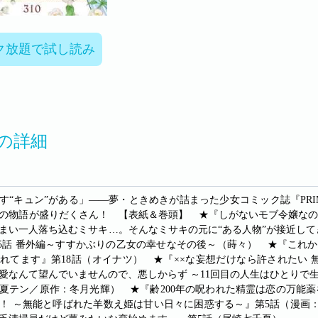
ク放題で試し読み
Oの詳細
す“キュン”がある」――夢・ときめきが詰まった少女コミック誌『PRIM
の物語が盛りだくさん！ 【表紙＆巻頭】 ★『しがないモブ令嬢なので
まい一人落ち込むミサキ…。そんなミサキの元に“ある人物”が接近して
25話 番外編～すすかぶりの乙女の幸せなその後～（蒔々） ★『これ
れてます』第18話（オイナツ） ★『××な妄想だけなら許されたい
愛なんて望んでいませんので、悪しからず ～11回目の人生はひとりで
夏テン／原作：冬月光輝） ★『齢200年の呪われた精霊は恋の万能
！ ～無能と呼ばれた羊数え姫は甘い日々に困惑する～』第5話（漫画