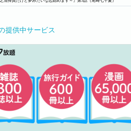
貧乏清掃員だけど夢みたいな恋始めます～』第5話（尾崎七千夏）
MOの提供中サービス