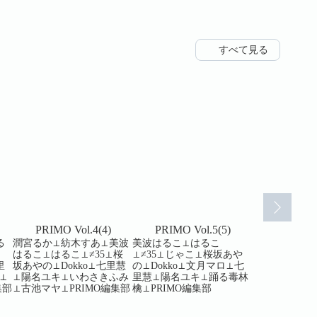
すべて見る
PRIMO Vol.4(4)
PRIMO Vol.5(5)
PRIMO V
る
潤宮るか⊥紡木すあ⊥美波
美波はるこ⊥はるこ
≠35⊥美波は
はるこ⊥はるこ⊥≠35⊥桜
⊥≠35⊥じゃこ⊥桜坂あや
⊥潤宮るか⊥
里
坂あやの⊥Dokko⊥七里慧
の⊥Dokko⊥文月マロ⊥七
⊥Dokko⊥七
⊥
⊥陽名ユキ⊥いわさきふみ
里慧⊥陽名ユキ⊥踊る毒林
キ⊥PRIMO編
集部
⊥古池マヤ⊥PRIMO編集部
檎⊥PRIMO編集部