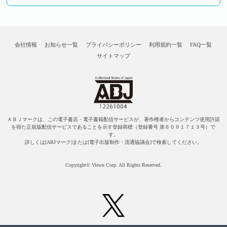
会社情報
お知らせ一覧
プライバシーポリシー
利用規約一覧
FAQ一覧
サイトマップ
ＡＢＪマークは、この電子書店・電子書籍配信サービスが、著作権者からコンテンツ使用許諾
を得た正規版配信サービスであることを示す登録商標（登録番号 第６０９１７１３号）で
す。
詳しくは[ABJマーク]または[電子出版制作・流通協議会]で検索してください。
Copyright© Viewn Corp. All Rights Reserved.