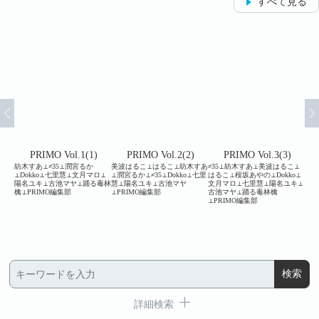
すべて見る
4)
PRIMO Vol.1(1)
PRIMO Vol.2(2)
PRIMO Vol.3(3)
夏テン
紡木すあ⊥≠35⊥潤宮るか
美波はるこ⊥はるこ⊥紡木すあ
≠35⊥紡木すあ⊥美波はるこ⊥
美波
⊥へ
⊥Dokko⊥七里慧⊥文月マロ⊥
⊥潤宮るか⊥≠35⊥Dokko⊥七里
はるこ⊥桜坂あやの⊥Dokko⊥
ゃこ
いち
陽名ユキ⊥古池マヤ⊥踊る毒林
慧⊥陽名ユキ⊥古池マヤ
文月マロ⊥七里慧⊥陽名ユキ⊥
月マ
⊥柚
檎⊥PRIMO編集部
⊥PRIMO編集部
古池マヤ⊥踊る毒林檎
る毒
⊥PRIMO編集部
詳細検索