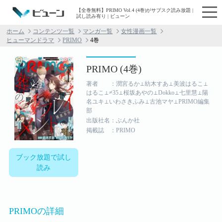
【全巻無料】PRIMO Vol.4 (4巻)がサブスク読み放題 |
試し読み有り | ビューン
ホーム
コンテンツ一覧
マンガ一覧
女性漫画一覧
ヒューマンドラマ
PRIMO
4巻
PRIMO (4巻)
著者 ：潤宮るか⊥紡木すあ⊥美波はるこ⊥
はるこ⊥≠35⊥桜坂あやの⊥Dokko⊥七里慧⊥陽
名ユキ⊥いわさきふみ⊥古池マヤ⊥PRIMO編集
部
出版社名：ぶんか社
掲載誌 ：PRIMO
ブック放題で試し
読み
PRIMOの詳細