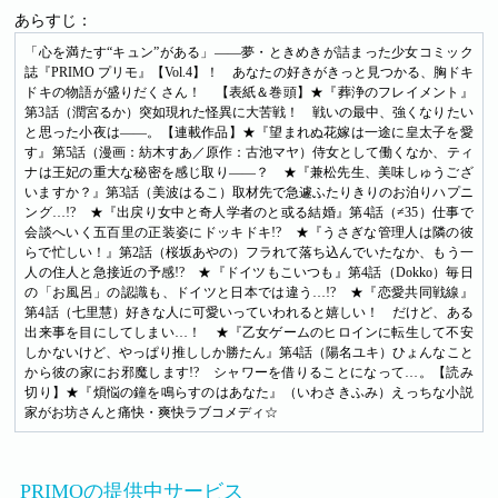
あらすじ：
「心を満たす“キュン”がある」――夢・ときめきが詰まった少女コミック
誌『PRIMO プリモ』【Vol.4】！ あなたの好きがきっと見つかる、胸ドキ
ドキの物語が盛りだくさん！ 【表紙＆巻頭】★『葬浄のフレイメント』
第3話（潤宮るか）突如現れた怪異に大苦戦！ 戦いの最中、強くなりたい
と思った小夜は――。【連載作品】★『望まれぬ花嫁は一途に皇太子を愛
す』第5話（漫画：紡木すあ／原作：古池マヤ）侍女として働くなか、ティ
ナは王妃の重大な秘密を感じ取り――？ ★『兼松先生、美味しゅうござ
いますか？』第3話（美波はるこ）取材先で急遽ふたりきりのお泊りハプニ
ング…!? ★『出戻り女中と奇人学者のと或る結婚』第4話（≠35）仕事で
会談へいく五百里の正装姿にドッキドキ!? ★『うさぎな管理人は隣の彼
らで忙しい！』第2話（桜坂あやの）フラれて落ち込んでいたなか、もう一
人の住人と急接近の予感!? ★『ドイツもこいつも』第4話（Dokko）毎日
の「お風呂」の認識も、ドイツと日本では違う…!? ★『恋愛共同戦線』
第4話（七里慧）好きな人に可愛いっていわれると嬉しい！ だけど、ある
出来事を目にしてしまい…！ ★『乙女ゲームのヒロインに転生して不安
しかないけど、やっぱり推ししか勝たん』第4話（陽名ユキ）ひょんなこと
から彼の家にお邪魔します!? シャワーを借りることになって…。【読み
切り】★『煩悩の鐘を鳴らすのはあなた』（いわさきふみ）えっちな小説
家がお坊さんと痛快・爽快ラブコメディ☆
PRIMOの提供中サービス