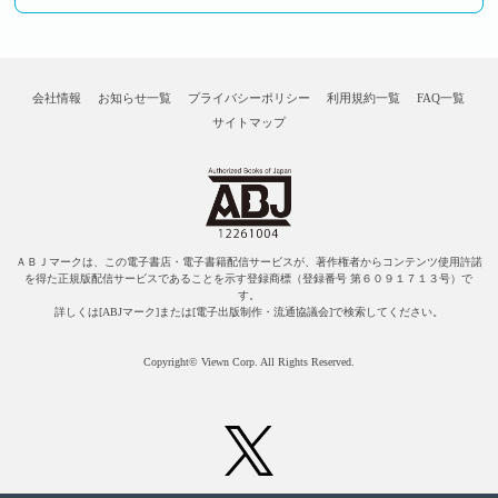
会社情報
お知らせ一覧
プライバシーポリシー
利用規約一覧
FAQ一覧
サイトマップ
ＡＢＪマークは、この電子書店・電子書籍配信サービスが、著作権者からコンテンツ使用許諾
を得た正規版配信サービスであることを示す登録商標（登録番号 第６０９１７１３号）で
す。
詳しくは[ABJマーク]または[電子出版制作・流通協議会]で検索してください。
Copyright© Viewn Corp. All Rights Reserved.