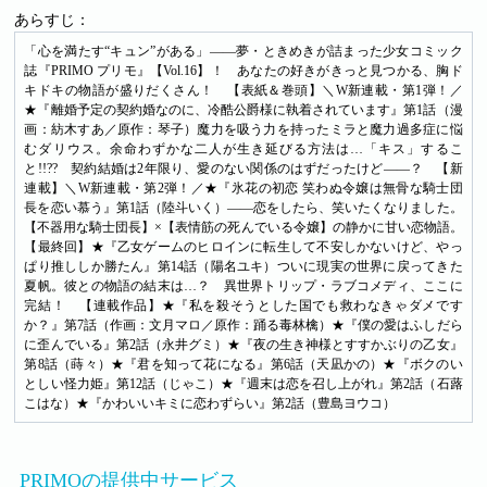
あらすじ：
「心を満たす“キュン”がある」――夢・ときめきが詰まった少女コミック
誌『PRIMO プリモ』【Vol.16】！ あなたの好きがきっと見つかる、胸ド
キドキの物語が盛りだくさん！ 【表紙＆巻頭】＼W新連載・第1弾！／
★『離婚予定の契約婚なのに、冷酷公爵様に執着されています』第1話（漫
画：紡木すあ／原作：琴子）魔力を吸う力を持ったミラと魔力過多症に悩
むダリウス。余命わずかな二人が生き延びる方法は…「キス」するこ
と!!?? 契約結婚は2年限り、愛のない関係のはずだったけど――？ 【新
連載】＼W新連載・第2弾！／★『氷花の初恋 笑わぬ令嬢は無骨な騎士団
長を恋い慕う』第1話（陸斗いく）――恋をしたら、笑いたくなりました。
【不器用な騎士団長】×【表情筋の死んでいる令嬢】の静かに甘い恋物語。
【最終回】★『乙女ゲームのヒロインに転生して不安しかないけど、やっ
ぱり推ししか勝たん』第14話（陽名ユキ）ついに現実の世界に戻ってきた
夏帆。彼との物語の結末は…？ 異世界トリップ・ラブコメディ、ここに
完結！ 【連載作品】★『私を殺そうとした国でも救わなきゃダメです
か？』第7話（作画：文月マロ／原作：踊る毒林檎）★『僕の愛はふしだら
に歪んでいる』第2話（永井グミ）★『夜の生き神様とすすかぶりの乙女』
第8話（蒔々）★『君を知って花になる』第6話（天凪かの）★『ボクのい
としい怪力姫』第12話（じゃこ）★『週末は恋を召し上がれ』第2話（石蕗
こはな）★『かわいいキミに恋わずらい』第2話（豊島ヨウコ）
PRIMOの提供中サービス