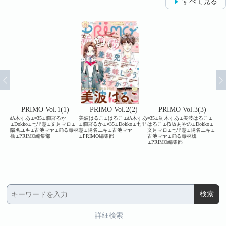
すべて見る
4)
PRIMO Vol.1(1)
PRIMO Vol.2(2)
PRIMO Vol.3(3)
夏テン
紡木すあ⊥≠35⊥潤宮るか
美波はるこ⊥はるこ⊥紡木すあ
≠35⊥紡木すあ⊥美波はるこ⊥
潤宮
⊥へ
⊥Dokko⊥七里慧⊥文月マロ⊥
⊥潤宮るか⊥≠35⊥Dokko⊥七里
はるこ⊥桜坂あやの⊥Dokko⊥
こ⊥
いち
陽名ユキ⊥古池マヤ⊥踊る毒林
慧⊥陽名ユキ⊥古池マヤ
文月マロ⊥七里慧⊥陽名ユキ⊥
⊥D
⊥柚
檎⊥PRIMO編集部
⊥PRIMO編集部
古池マヤ⊥踊る毒林檎
いわ
⊥PRIMO編集部
⊥P
詳細検索