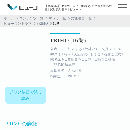
【全巻無料】PRIMO Vol.16 (16巻)がサブスク読み放
題 | 試し読み有り | ビューン
ホーム
コンテンツ一覧
マンガ一覧
女性漫画一覧
ヒューマンドラマ
PRIMO
16巻
PRIMO (16巻)
著者 ：紡木すあ⊥陸斗いく⊥文月マロ⊥永
井グミ⊥蒔々⊥天凪かの⊥じゃこ⊥石蕗こはな⊥
陽名ユキ⊥豊島ヨウコ⊥琴子⊥踊る毒林檎
⊥PRIMO編集部
出版社名：ぶんか社
掲載誌 ：PRIMO
ブック放題で試し
読み
PRIMOの詳細