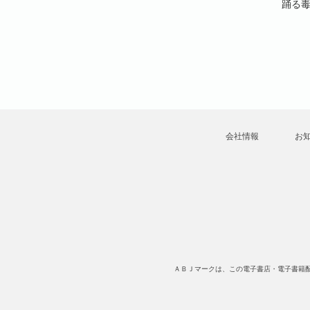
クレイン⊥
有花⊥七月タミカ⊥冬月光
井べべ⊥いちかわ有花⊥琴
踊る毒
れもん
輝⊥柚子れもん⊥クレイン
子⊥冬月光輝⊥柚子れもん
⊥PRIMO編集部
⊥PRIMO編集部
会社情報
お
ＡＢＪマークは、この電子書店・電子書籍