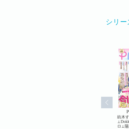
シリー
.42(42)
PRIMO Vol.43(43)
PRIMO Vol.44(44)
P
タミカ⊥オ
甘夏テン⊥あましま⊥オイ
オイナツ⊥紡木すあ⊥甘夏
紡木す
ン⊥朱野り
ナツ⊥310⊥へや⊥吉良悠⊥
テン⊥朱野りりん⊥尾崎七
⊥Do
野なえ⊥白
尾崎七千夏⊥4U⊥いちかわ
千夏⊥へや⊥天野なえ⊥白
ロ⊥陽