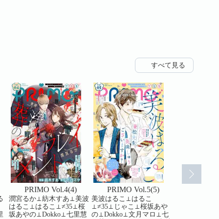
すべて見る
PRIMO Vol.4(4)
PRIMO Vol.5(5)
PRIMO V
る
潤宮るか⊥紡木すあ⊥美波
美波はるこ⊥はるこ
≠35⊥美波は
はるこ⊥はるこ⊥≠35⊥桜
⊥≠35⊥じゃこ⊥桜坂あや
⊥潤宮るか⊥
里
坂あやの⊥Dokko⊥七里慧
の⊥Dokko⊥文月マロ⊥七
⊥Dokko⊥七