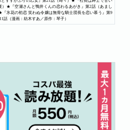
様とすすかぶりの乙女』第21話（蒔々）★『社長は紳士で甘い
千夏）★『空瀬さんと鴨井くんの恋わるあがき』第2話（あまし
★『氷花の初恋 笑わぬ令嬢は無骨な騎士団長を恋い慕う』第9
11話（漫画：紡木すあ／原作：琴子）