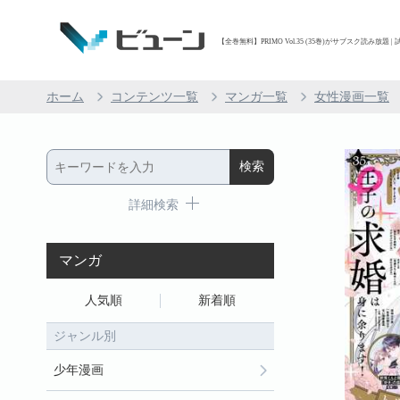
【全巻無料】PRIMO Vol.35 (35巻)がサブスク読み放題 |
ホーム
コンテンツ一覧
マンガ一覧
女性漫画一覧
詳細検索
マンガ
人気順
新着順
ジャンル別
少年漫画