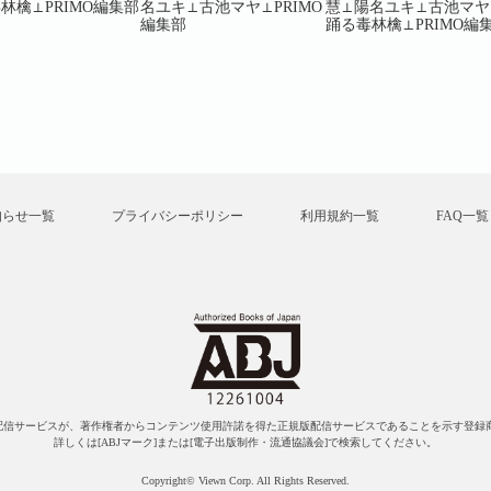
林檎⊥PRIMO編集部
名ユキ⊥古池マヤ⊥PRIMO
慧⊥陽名ユキ⊥古池マヤ
編集部
踊る毒林檎⊥PRIMO編
知らせ一覧
プライバシーポリシー
利用規約一覧
FAQ一覧
配信サービスが、著作権者からコンテンツ使用許諾を得た正規版配信サービスであることを示す登録商
詳しくは[ABJマーク]または[電子出版制作・流通協議会]で検索してください。
Copyright© Viewn Corp. All Rights Reserved.