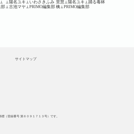
⊥
⊥陽名ユキ⊥いわさきふみ
里慧⊥陽名ユキ⊥踊る毒林
キ⊥PRIMO編
集部
⊥古池マヤ⊥PRIMO編集部
檎⊥PRIMO編集部
サイトマップ
標（登録番号 第６０９１７１３号）です。