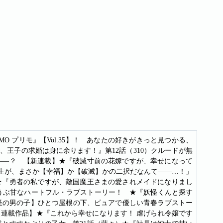
O プリモ』【Vol.35】！ あなたの好きがきっと見つかる、
王子の求婚は身に余ります！』第12話（310）クルードが無
――？ 【新連載】★『破滅寸前の花嫁ですが、幸せになって
人生が、まさか【幸福】か【破滅】かの二択だなんて――…！」
★『勇者の私ですが、敵国魔王さまの愛されメイドになりまし
のうぶ甘なハートフル・ラブストーリー！ ★『妖怪くんと探す
怪の男の子】ひとつ屋根の下、ピュアで優しい青春ラブストー
連載作品】★『これから幸せになります！ 虐げられ令嬢です