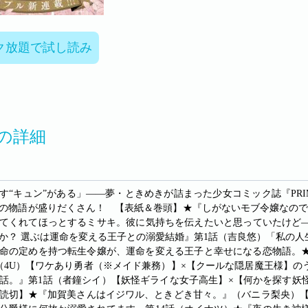
ク放題で試し読み
Oの詳細
す“キュン”がある」――夢・ときめきが詰まった少女コミック誌『PRIM
の物語が盛りだくさん！ 【表紙＆巻頭】★『しがないモブ令嬢なので、
てくれてほっとするミサキ。彼に気持ちを伝えたいと思っていたけど
か？ 選ぶは運命を変える王子との溺愛結婚』第1話（吉良悠）「私の
命の定めを持つ転生令嬢が、運命を変える王子と幸せになる恋物語。
（4U）【ワケあり勇者（※メイド兼務）】×【クールな隠居魔王様】
話。』第1話（者鐘シイ）【妖怪ギライな女子高生】×【何かを探す妖
読切】★『加賀美さんはイジワル、ときどき甘々。』（バニラ梨央）【