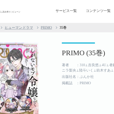
サービス一覧
コンテンツ一覧
 試し読み有り | ビューン
ヒューマンドラマ
PRIMO
35巻
PRIMO (35巻)
著者 ：310⊥吉良悠⊥4U⊥
ニラ梨央⊥陸斗いく⊥紡木すあ⊥琴
出版社名：ぶんか社
掲載誌 ：PRIMO