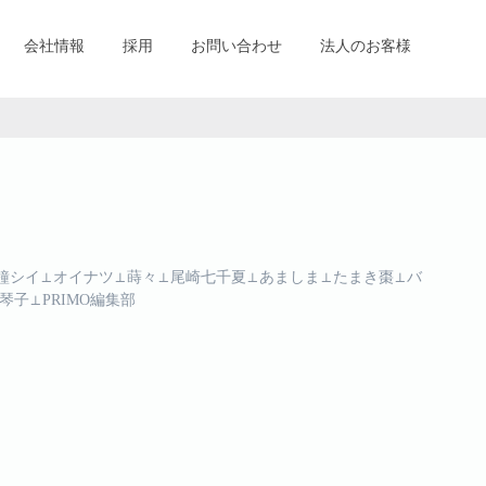
会社情報
採用
お問い合わせ
法人のお客様
者鐘シイ⊥オイナツ⊥蒔々⊥尾崎七千夏⊥あましま⊥たまき棗⊥バ
子⊥PRIMO編集部