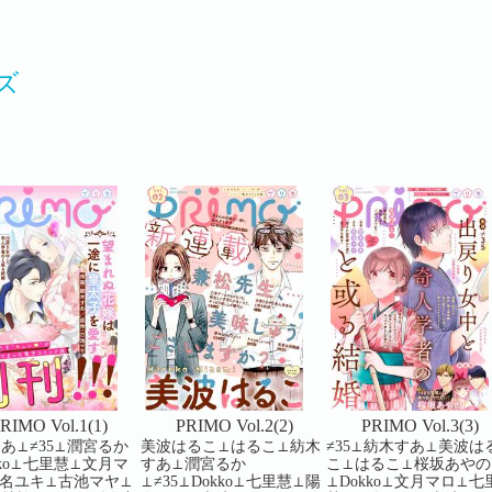
ズ
RIMO Vol.1(1)
PRIMO Vol.2(2)
PRIMO Vol.3(3)
あ⊥≠35⊥潤宮るか
美波はるこ⊥はるこ⊥紡木
≠35⊥紡木すあ⊥美波は
kko⊥七里慧⊥文月マ
すあ⊥潤宮るか
こ⊥はるこ⊥桜坂あやの
名ユキ⊥古池マヤ⊥
⊥≠35⊥Dokko⊥七里慧⊥陽
⊥Dokko⊥文月マロ⊥七