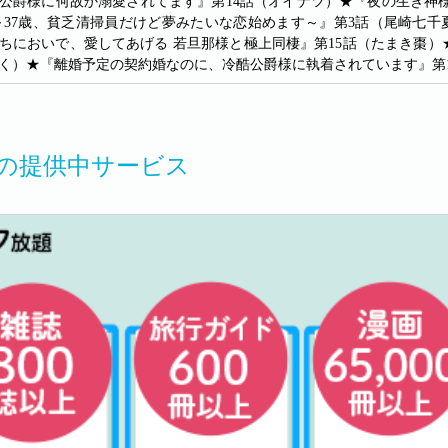
公爵様に何故か溺愛されてます』第14話（オイナツ）★『夜の生き神
～37歳、貧乏清掃員だけど夢みたいな恋始めます～』第3話（尾崎七
ちにおいで、愛してあげる 若旦那様と極上同棲』第15話（たまき棗）
く）★『離婚予定の契約婚なのに、冷酷公爵様に執着されています』第
MOの提供中サービス