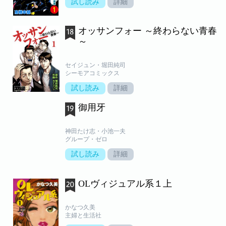
試し読み
詳細
オッサンフォー ～終わらない青春
～
セイジュン・堀田純司
シーモアコミックス
試し読み
詳細
御用牙
神田たけ志・小池一夫
グループ・ゼロ
試し読み
詳細
OLヴィジュアル系１上
かなつ久美
主婦と生活社