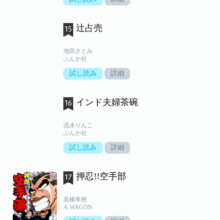
辻占売
池田さとみ
ぶんか社
試し読み
詳細
インド夫婦茶碗
流水りんこ
ぶんか社
試し読み
詳細
押忍!!空手部
高橋幸慈
A-WAGON