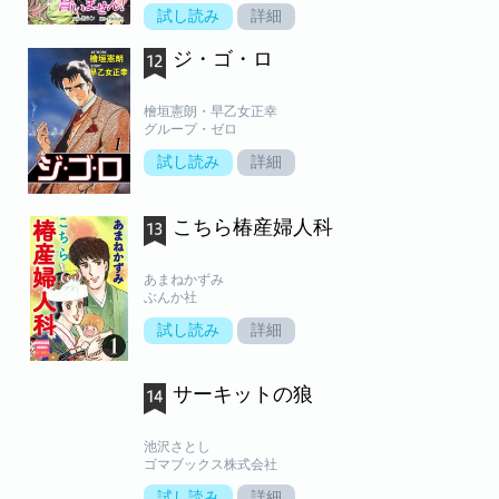
試し読み
詳細
ジ・ゴ・ロ
檜垣憲朗・早乙女正幸
グループ・ゼロ
試し読み
詳細
こちら椿産婦人科
あまねかずみ
ぶんか社
試し読み
詳細
サーキットの狼
池沢さとし
ゴマブックス株式会社
試し読み
詳細