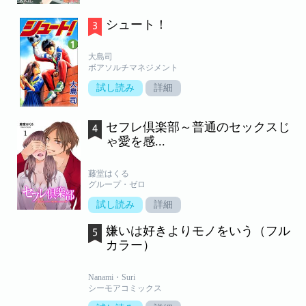
シュート！
大島司
ボアソルチマネジメント
試し読み
詳細
セフレ倶楽部～普通のセックスじ
ゃ愛を感...
藤堂はくる
グループ・ゼロ
試し読み
詳細
嫌いは好きよりモノをいう（フル
カラー）
Nanami・Suri
シーモアコミックス