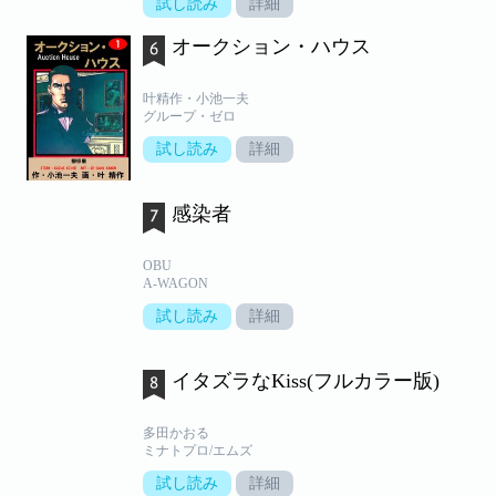
試し読み
詳細
オークション・ハウス
叶精作・小池一夫
グループ・ゼロ
試し読み
詳細
感染者
OBU
A-WAGON
試し読み
詳細
イタズラなKiss(フルカラー版)
多田かおる
ミナトプロ/エムズ
試し読み
詳細