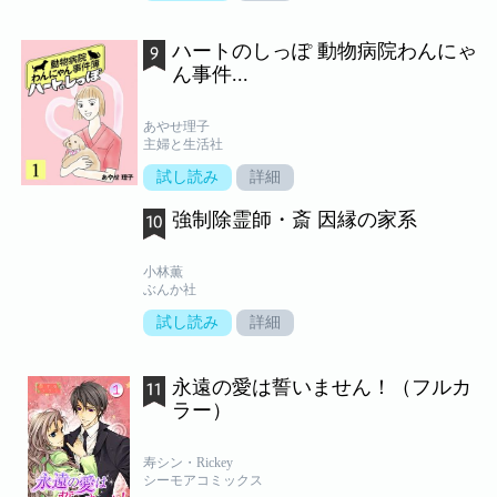
ハートのしっぽ 動物病院わんにゃ
ん事件...
あやせ理子
主婦と生活社
試し読み
詳細
強制除霊師・斎 因縁の家系
小林薫
ぶんか社
試し読み
詳細
永遠の愛は誓いません！（フルカ
ラー）
寿シン・Rickey
シーモアコミックス