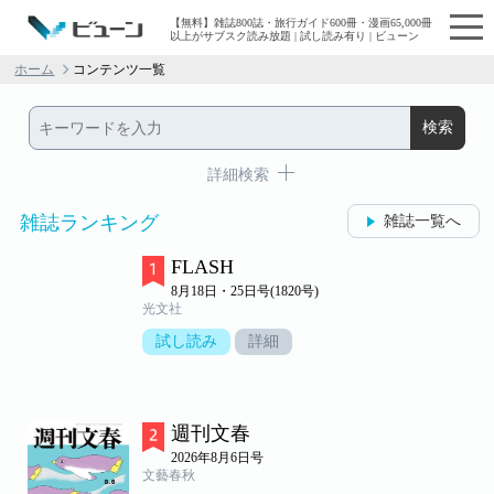
【無料】雑誌800誌・旅行ガイド600冊・漫画65,000冊
以上がサブスク読み放題 | 試し読み有り | ビューン
ホーム
コンテンツ一覧
詳細検索
雑誌ランキング
雑誌一覧へ
FLASH
8月18日・25日号(1820号)
光文社
試し読み
詳細
週刊文春
2026年8月6日号
文藝春秋