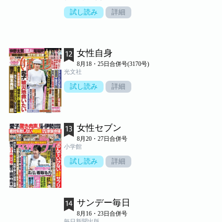
試し読み
詳細
女性自身
8月18・25日合併号(3170号)
光文社
試し読み
詳細
女性セブン
8月20・27日合併号
小学館
試し読み
詳細
サンデー毎日
8月16・23日合併号
毎日新聞出版