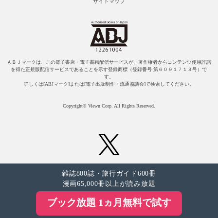
サイトマップ
ＡＢＪマークは、この電子書店・電子書籍配信サービスが、著作権者からコンテンツ使用許諾
を得た正規版配信サービスであることを示す登録商標（登録番号 第６０９１７１３号）で
す。
詳しくは[ABJマーク]または[電子出版制作・流通協議会]で検索してください。
Copyright© Viewn Corp. All Rights Reserved.
雑誌800誌・旅行ガイド600冊
漫画65,000冊以上が読み放題
ブック放題 1ヵ月無料で試す