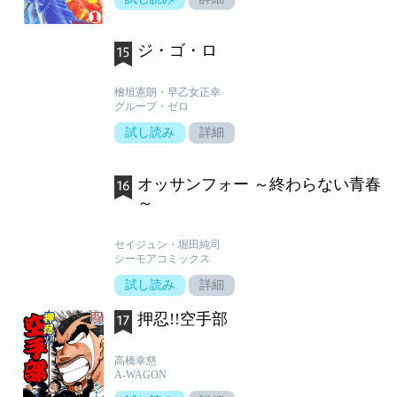
ジ・ゴ・ロ
檜垣憲朗・早乙女正幸
グループ・ゼロ
試し読み
詳細
オッサンフォー ～終わらない青春
～
セイジュン・堀田純司
シーモアコミックス
試し読み
詳細
押忍!!空手部
高橋幸慈
A-WAGON