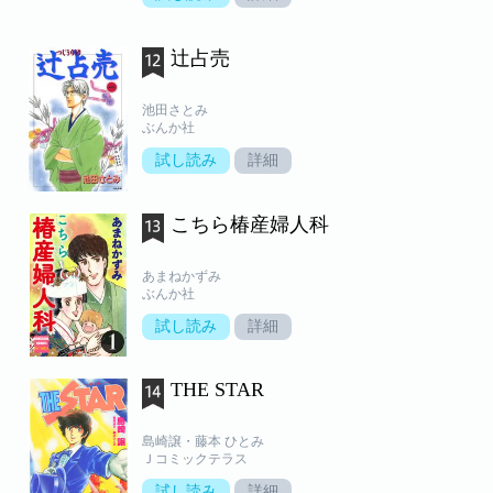
辻占売
池田さとみ
ぶんか社
試し読み
詳細
こちら椿産婦人科
あまねかずみ
ぶんか社
試し読み
詳細
THE STAR
島崎譲・藤本 ひとみ
Ｊコミックテラス
試し読み
詳細