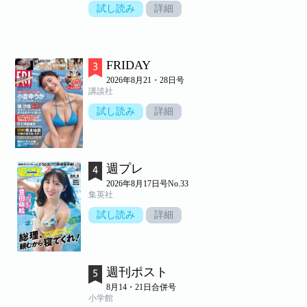
試し読み
詳細
FRIDAY
2026年8月21・28日号
講談社
試し読み
詳細
週プレ
2026年8月17日号No.33
集英社
試し読み
詳細
週刊ポスト
8月14・21日合併号
小学館