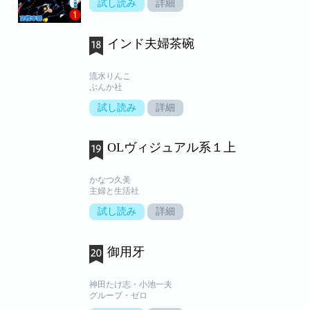
試し読み
詳細
インド夫婦茶碗
流水りんこ
ぶんか社
試し読み
詳細
OLヴィジュアル系１上
かなつ久美
主婦と生活社
試し読み
詳細
御用牙
神田たけ志・小池一夫
グループ・ゼロ