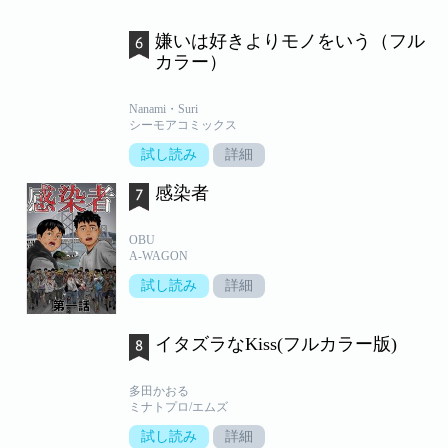
嫌いは好きよりモノをいう（フル
カラー）
Nanami・Suri
シーモアコミックス
試し読み
詳細
感染者
OBU
A-WAGON
試し読み
詳細
イタズラなKiss(フルカラー版)
多田かおる
ミナトプロ/エムズ
試し読み
詳細