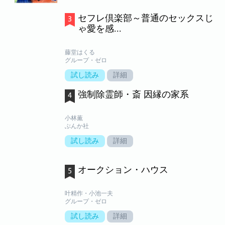
セフレ倶楽部～普通のセックスじ
ゃ愛を感...
藤堂はくる
グループ・ゼロ
試し読み
詳細
強制除霊師・斎 因縁の家系
小林薫
ぶんか社
試し読み
詳細
オークション・ハウス
叶精作・小池一夫
グループ・ゼロ
試し読み
詳細