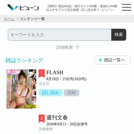
【無料】雑誌800誌・旅行ガイド600冊・漫画65,000冊
以上がサブスク読み放題 | 試し読み有り | ビューン
ホーム
コンテンツ一覧
詳細検索
雑誌ランキング
雑誌一覧へ
FLASH
8月18日・25日号(1820号)
光文社
試し読み
詳細
週刊文春
2026年8月13・20日合併号
文藝春秋