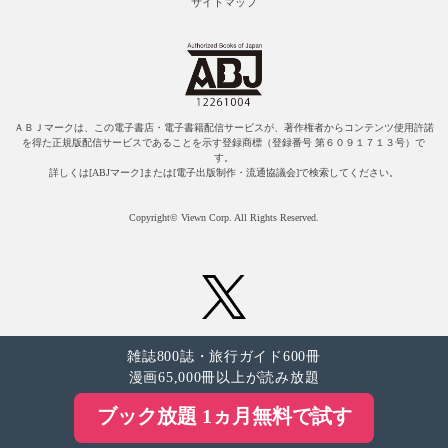
サイトマップ
ＡＢＪマークは、この電子書店・電子書籍配信サービスが、著作権者からコンテンツ使用許諾
を得た正規版配信サービスであることを示す登録商標（登録番号 第６０９１７１３号）で
す。
詳しくは[ABJマーク]または[電子出版制作・流通協議会]で検索してください。
Copyright© Viewn Corp. All Rights Reserved.
雑誌800誌・旅行ガイド600冊
漫画65,000冊以上が読み放題
ブック放題 1ヵ月無料で試す