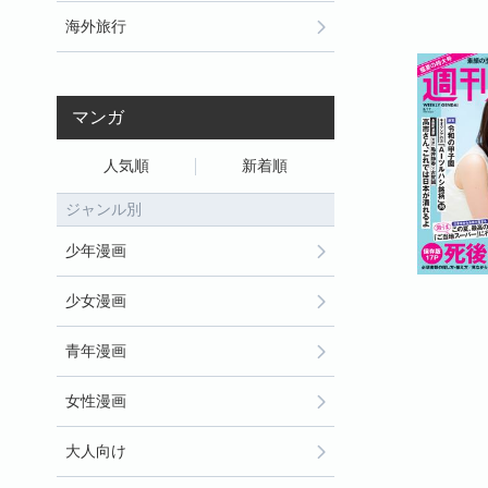
海外旅行
マンガ
人気順
新着順
ジャンル別
少年漫画
少女漫画
青年漫画
女性漫画
大人向け