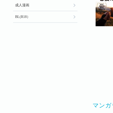
成人漫画
BL(R18）
マンガ