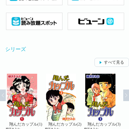
シリーズ
すべて見る
4)
翔んだカップル(1)
翔んだカップル(2)
翔んだカップル(3)
柳沢きみお
柳沢きみお
柳沢きみお
柳沢