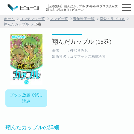
【全巻無料】翔んだカップル (15巻)がサブスク読み放
題 | 試し読み有り | ビューン
ホーム
コンテンツ一覧
マンガ一覧
青年漫画一覧
恋愛・ラブコメ
翔んだカップル
15巻
翔んだカップル (15巻)
著者 ：柳沢きみお
出版社名：ゴマブックス株式会社
ブック放題で試し
読み
翔んだカップルの詳細