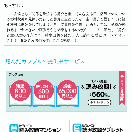
あらすじ：
いい友達として関係を継続する勇介と圭。そんなある日、病気で休んでい
る杉村秋美を見舞いに行った勇介と圭だったが、圭は勇介と親しそうに話
す杉村に嫉妬をしてしまう。そして高校を卒業した勇介と圭は、受験が終
わるまで会わないで頑張ろうと約束をするのだが……！？ 果たして勇介
と圭の恋の行方は？ 紆余曲折を経た二人に訪れる感動のエンディン
グ！！ 柳沢きみおの名作がここに完結！！
翔んだカップルの提供中サービス