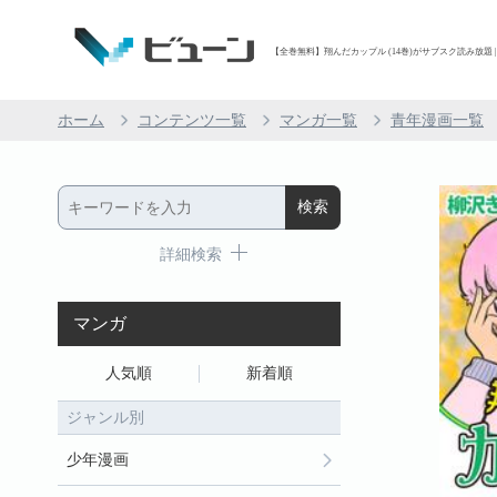
【全巻無料】翔んだカップル (14巻)がサブスク読み放題 |
ホーム
コンテンツ一覧
マンガ一覧
青年漫画一覧
詳細検索
マンガ
人気順
新着順
ジャンル別
少年漫画