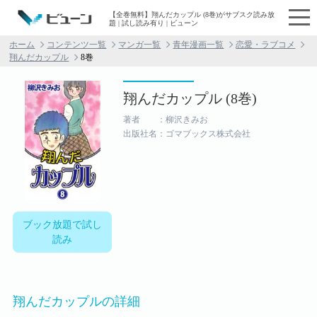
【全巻無料】翔んだカップル (8巻)がサブスク読み放
題 | 試し読み有り | ビューン
ホーム
コンテンツ一覧
マンガ一覧
青年漫画一覧
恋愛・ラブコメ
翔んだカップル
8巻
翔んだカップル (8巻)
著者 ：柳沢きみお
出版社名：ゴマブックス株式会社
ブック放題で試し
読み
翔んだカップルの詳細