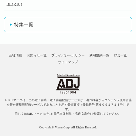
BL(R18）
特集一覧
会社情報
お知らせ一覧
プライバシーポリシー
利用規約一覧
FAQ一覧
サイトマップ
ＡＢＪマークは、この電子書店・電子書籍配信サービスが、著作権者からコンテンツ使用許諾
を得た正規版配信サービスであることを示す登録商標（登録番号 第６０９１７１３号）で
す。
詳しくは[ABJマーク]または[電子出版制作・流通協議会]で検索してください。
Copyright© Viewn Corp. All Rights Reserved.