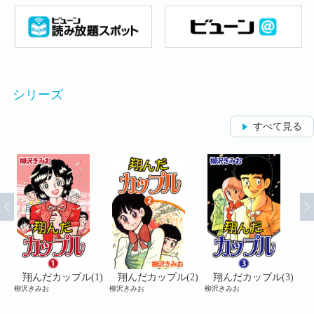
シリーズ
すべて見る
5)
翔んだカップル(1)
翔んだカップル(2)
翔んだカップル(3)
柳沢きみお
柳沢きみお
柳沢きみお
柳沢