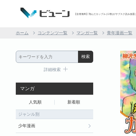
【全巻無料】翔んだカップル (12巻)がサブスク読み放題 |
ホーム
コンテンツ一覧
マンガ一覧
青年漫画一覧
詳細検索
マンガ
人気順
新着順
ジャンル別
少年漫画