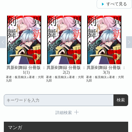
すべて見る
 ：
異新剣舞録 分冊版 ：
異新剣舞録 分冊版 ：
異新剣舞録 分冊版 ：
異
1(1)
2(2)
3(3)
九郎
著者：板見柚汰⊥著者：大間
著者：板見柚汰⊥著者：大間
著者：板見柚汰⊥著者：大間
著者
九郎
九郎
九郎
九郎
詳細検索
マンガ