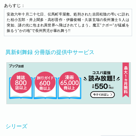
あらすじ：
安政六年十月二十七日、伝馬町牢屋敷。処刑された吉田松陰の弔いに訪れ
た桂小五郎・井上聞多・高杉晋作・伊藤俊輔・久坂玄瑞の長州藩士５人は
突如、謎の光に包まれ異世界へ飛ばされてしまう。魔王"クボー"が猛威を
振るう"かの地"で長州男児が暴れ舞う!!
異新剣舞録 分冊版の提供中サービス
シリーズ