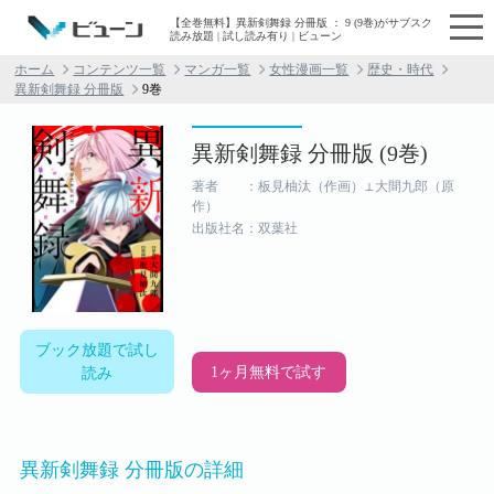
【全巻無料】異新剣舞録 分冊版 ： 9 (9巻)がサブスク
読み放題 | 試し読み有り | ビューン
ホーム
コンテンツ一覧
マンガ一覧
女性漫画一覧
歴史・時代
異新剣舞録 分冊版
9巻
異新剣舞録 分冊版 (9巻)
著者 ：板見柚汰（作画）⊥大間九郎（原
作）
出版社名：双葉社
ブック放題で試し
1ヶ月無料で試す
読み
異新剣舞録 分冊版の詳細