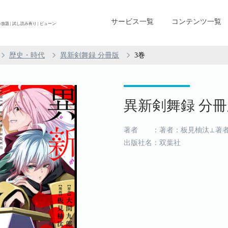
サービス一覧
コンテンツ一覧
放題 | 試し読み有り | ビューン
歴史・時代
異新剣舞録 分冊版
3巻
異新剣舞録 分冊版
著者 ：著者：板見柚汰⊥著者
出版社名：双葉社