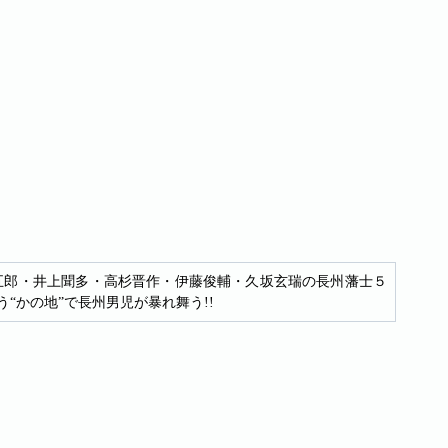
五郎・井上聞多・高杉晋作・伊藤俊輔・久坂玄瑞の長州藩士５
“かの地”で長州男児が暴れ舞う!!