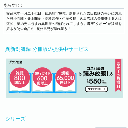
あらすじ：
安政六年十月二十七日、伝馬町牢屋敷。処刑された吉田松陰の弔いに訪れ
た桂小五郎・井上聞多・高杉晋作・伊藤俊輔・久坂玄瑞の長州藩士５人は
突如、謎の光に包まれ異世界へ飛ばされてしまう。魔王"クボー"が猛威を
振るう"かの地"で、長州男児が暴れ舞う!!
異新剣舞録 分冊版の提供中サービス
シリーズ