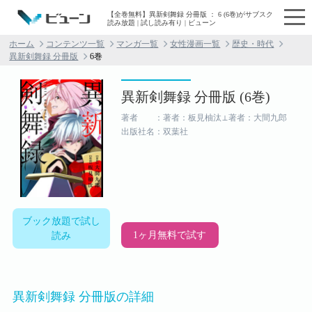
【全巻無料】異新剣舞録 分冊版 ： 6 (6巻)がサブスク
読み放題 | 試し読み有り | ビューン
ホーム
コンテンツ一覧
マンガ一覧
女性漫画一覧
歴史・時代
異新剣舞録 分冊版
6巻
異新剣舞録 分冊版 (6巻)
著者 ：著者：板見柚汰⊥著者：大間九郎
出版社名：双葉社
ブック放題で試し
1ヶ月無料で試す
読み
異新剣舞録 分冊版の詳細