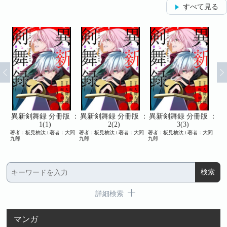
すべて見る
 ：
異新剣舞録 分冊版 ：
異新剣舞録 分冊版 ：
異新剣舞録 分冊版 ：
異
1(1)
2(2)
3(3)
九郎
著者：板見柚汰⊥著者：大間
著者：板見柚汰⊥著者：大間
著者：板見柚汰⊥著者：大間
著者
九郎
九郎
九郎
九郎
詳細検索
マンガ