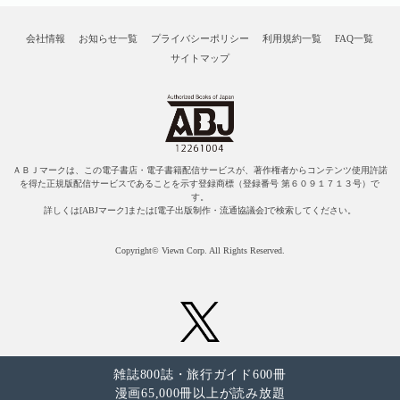
会社情報
お知らせ一覧
プライバシーポリシー
利用規約一覧
FAQ一覧
サイトマップ
ＡＢＪマークは、この電子書店・電子書籍配信サービスが、著作権者からコンテンツ使用許諾
を得た正規版配信サービスであることを示す登録商標（登録番号 第６０９１７１３号）で
す。
詳しくは[ABJマーク]または[電子出版制作・流通協議会]で検索してください。
Copyright© Viewn Corp. All Rights Reserved.
雑誌800誌・旅行ガイド600冊
漫画65,000冊以上が読み放題