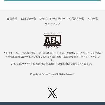
会社情報
お知らせ一覧
プライバシーポリシー
利用規約一覧
FAQ一覧
サイトマップ
ＡＢＪマークは、この電子書店・電子書籍配信サービスが、著作権者からコンテンツ使用許諾
を得た正規版配信サービスであることを示す登録商標（登録番号 第６０９１７１３号）で
す。
詳しくは[ABJマーク]または[電子出版制作・流通協議会]で検索してください。
Copyright© Viewn Corp. All Rights Reserved.