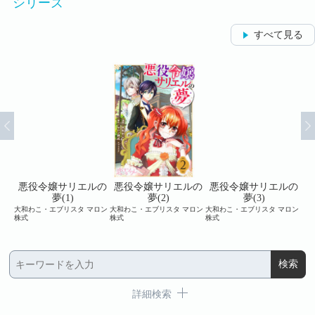
シリーズ
すべて見る
ルの
悪役令嬢サリエルの
悪役令嬢サリエルの
悪役令嬢サリエルの
悪
夢(1)
夢(2)
夢(3)
ロン
大和わこ・エブリスタ マロン
大和わこ・エブリスタ マロン
大和わこ・エブリスタ マロン
大和
株式
株式
株式
株式
詳細検索