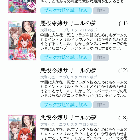
キャラたちからの報復で悲惨な最期を迎えることが
約束されていて…想像するだけでこわくて殺される
夢まで見る始末。そんな絶望的な展開を避けるた
ブック放題で試し読み
詳細
め、武術に剣術を習い他人に頼らず一人で生きてい
けるようになろうとするも攻略キャラたちには逆に
悪役令嬢サリエルの夢
(11)
面白がられてしまい！？平和に過ごしたい悪役令嬢
の行く末はいかに？【恋するソワレ】
大和わこ・エブリスタ マロン株式
学園に入学後、死亡フラグを折るためにもゲームの
ヒロイン・メリルとラウルをどうにか引き合わせよ
うとするサリエル。しかしダンスパーティーでの思
いもよらぬハプニングをきっかけにナゼかラウル以
外の攻略対象者とも親密になってしまい死亡フラグ
乱立の危機…！？そしてその裏ではサリエルを落と
ブック放題で試し読み
詳細
し入れようと何者かが動いているようで――…サリ
エルは平穏を手に入れることができるのか？【恋す
悪役令嬢サリエルの夢
(12)
るソワレ】
大和わこ・エブリスタ マロン株式
学園に入学後、死亡フラグを折るためにもゲームの
ヒロイン・メリルとラウルをどうにか引き合わせよ
うとするサリエル。しかしダンスパーティーでの思
いもよらぬハプニングをきっかけにナゼかラウル以
外の攻略対象者とも親密になってしまい死亡フラグ
乱立の危機…！？そしてその裏ではサリエルを落と
ブック放題で試し読み
詳細
し入れようと何者かが動いているようで――…サリ
エルは平穏を手に入れることができるのか？【恋す
悪役令嬢サリエルの夢
(13)
るソワレ】
大和わこ・エブリスタ マロン株式
学園に入学後、死亡フラグを折るためにもゲームの
ヒロイン・メリルとラウルをどうにか引き合わせよ
うとするサリエル。しかしダンスパーティーでの思