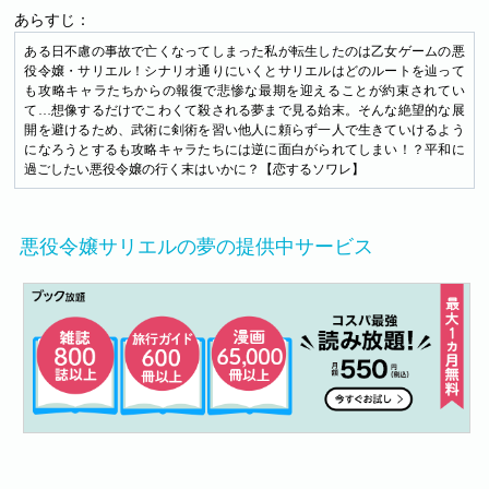
あらすじ：
ある日不慮の事故で亡くなってしまった私が転生したのは乙女ゲームの悪
役令嬢・サリエル！シナリオ通りにいくとサリエルはどのルートを辿って
も攻略キャラたちからの報復で悲惨な最期を迎えることが約束されてい
て…想像するだけでこわくて殺される夢まで見る始末。そんな絶望的な展
開を避けるため、武術に剣術を習い他人に頼らず一人で生きていけるよう
になろうとするも攻略キャラたちには逆に面白がられてしまい！？平和に
過ごしたい悪役令嬢の行く末はいかに？【恋するソワレ】
悪役令嬢サリエルの夢の提供中サービス