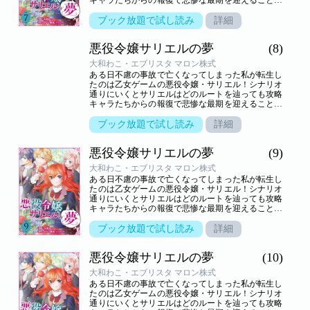
約束されていて…想像するだけでこわくて殺される
夢まで見る始末。そんな絶望的な展開を避けるた
ブック放題で試し読み
詳細
め、武術に剣術を習い他人に頼らず一人で生きてい
けるようになろうとするも攻略キャラたちには逆に
悪役令嬢サリエルの夢
(8)
面白がられてしまい！？平和に過ごしたい悪役令嬢
の行く末はいかに？【恋するソワレ】
大和わこ・エブリスタ マロン株式
ある日不慮の事故で亡くなってしまった私が転生し
たのは乙女ゲームの悪役令嬢・サリエル！シナリオ
通りにいくとサリエルはどのルートを辿っても攻略
キャラたちからの報復で悲惨な最期を迎えることが
約束されていて…想像するだけでこわくて殺される
夢まで見る始末。そんな絶望的な展開を避けるた
ブック放題で試し読み
詳細
め、武術に剣術を習い他人に頼らず一人で生きてい
けるようになろうとするも攻略キャラたちには逆に
悪役令嬢サリエルの夢
(9)
面白がられてしまい！？平和に過ごしたい悪役令嬢
の行く末はいかに？【恋するソワレ】
大和わこ・エブリスタ マロン株式
ある日不慮の事故で亡くなってしまった私が転生し
たのは乙女ゲームの悪役令嬢・サリエル！シナリオ
通りにいくとサリエルはどのルートを辿っても攻略
キャラたちからの報復で悲惨な最期を迎えることが
約束されていて…想像するだけでこわくて殺される
夢まで見る始末。そんな絶望的な展開を避けるた
ブック放題で試し読み
詳細
め、武術に剣術を習い他人に頼らず一人で生きてい
けるようになろうとするも攻略キャラたちには逆に
悪役令嬢サリエルの夢
(10)
面白がられてしまい！？平和に過ごしたい悪役令嬢
の行く末はいかに？【恋するソワレ】
大和わこ・エブリスタ マロン株式
ある日不慮の事故で亡くなってしまった私が転生し
たのは乙女ゲームの悪役令嬢・サリエル！シナリオ
通りにいくとサリエルはどのルートを辿っても攻略