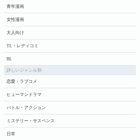
青年漫画
女性漫画
大人向け
TL・レディコミ
BL
詳しいジャンル別
恋愛・ラブコメ
ヒューマンドラマ
バトル・アクション
ミステリー・サスペンス
日常