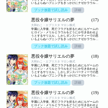
いもよらぬハプニングをきっかけにナゼかラウル以
外の攻略対象者とも親密になってしまい死亡フラグ
乱立の危機…！？そしてその裏ではサリエルを落と
ブック放題で試し読み
詳細
し入れようと何者かが動いているようで――…サリ
エルは平穏を手に入れることができるのか？【恋す
悪役令嬢サリエルの夢
(17)
るソワレ】
大和わこ・エブリスタ マロン株式
学園に入学後、死亡フラグを折るためにもゲームの
ヒロイン・メリルとラウルをどうにか引き合わせよ
うとするサリエル。しかしダンスパーティーでの思
いもよらぬハプニングをきっかけにナゼかラウル以
外の攻略対象者とも親密になってしまい死亡フラグ
乱立の危機…！？そしてその裏ではサリエルを落と
ブック放題で試し読み
詳細
し入れようと何者かが動いているようで――…サリ
エルは平穏を手に入れることができるのか？【恋す
悪役令嬢サリエルの夢
(18)
るソワレ】
大和わこ・エブリスタ マロン株式
学園に入学後、死亡フラグを折るためにもゲームの
ヒロイン・メリルとラウルをどうにか引き合わせよ
うとするサリエル。しかしダンスパーティーでの思
いもよらぬハプニングをきっかけにナゼかラウル以
外の攻略対象者とも親密になってしまい死亡フラグ
乱立の危機…！？そしてその裏ではサリエルを落と
ブック放題で試し読み
詳細
し入れようと何者かが動いているようで――…サリ
エルは平穏を手に入れることができるのか？【恋す
悪役令嬢サリエルの夢
(19)
るソワレ】
大和わこ・エブリスタ マロン株式
学園に入学後、死亡フラグを折るためにもゲームの
ヒロイン・メリルとラウルをどうにか引き合わせよ